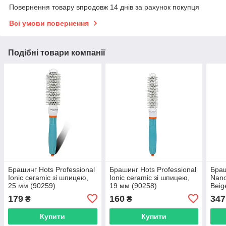
Повернення товару впродовж 14 днів за рахунок покупця
Всі умови повернення
Подібні товари компанії
Брашинг Hots Professional
Брашинг Hots Professional
Браш
Ionic ceramic зі шпицею,
Ionic ceramic зі шпицею,
Nano
25 мм (90259)
19 мм (90258)
Beig
(600
179
160
347
₴
₴
Купити
Купити