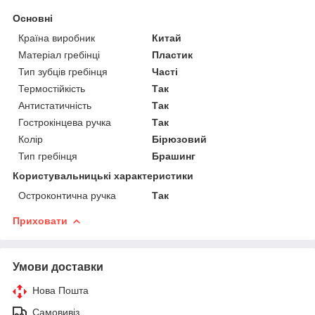
Основні
Країна виробник
Китай
Матеріал гребінці
Пластик
Тип зубців гребінця
Часті
Термостійкість
Так
Антистатичність
Так
Гострокінцева ручка
Так
Колір
Бірюзовий
Тип гребінця
Брашинг
Користувальницькі характеристики
Остроконтична ручка
Так
Приховати
Умови доставки
Нова Пошта
Самовивіз