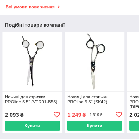
Всі умови повернення
Подібні товари компанії
Ножиці для стрижки
Ножиці для стрижки
Ножи
PROline 5.5" (VTR01-B55)
PROline 5.5" (SK42)
PROl
(DIE
2 093
1 249
2 0
₴
₴
1 519 ₴
Купити
Купити