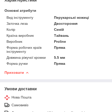
Характеристики
Основні атрибути
Вид інструменту
Перукарські ножиці
Заточка леза
Двостороння
Колір
Синій
Країна виробник
Тайвань
Виробник
Proline
Форма робочих країв
Пряма
інструменту
Довжина ріжучої кромки
5.5 мм
Форма ручки
Пряма
Приховати
Умови доставки
Нова Пошта
Самовивіз