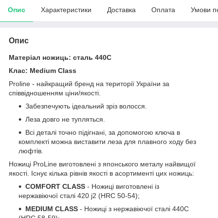
Опис
Характеристики
Доставка
Оплата
Умови п
Опис
Матеріал ножиць: сталь 440С
Клас: Medium Class
Proline - найкращий бренд на території України за
співвідношенням ціни/якості.
Забезпечують ідеальний зріз волосся.
Леза довго не тупляться.
Всі деталі точно підігнані, за допомогою ключа в
комплекті можна виставити леза для плавного ходу без
люфтів.
Ножиці ProLine виготовлені з японського металу найвищої
якості. Існує кілька рівнів якості в асортименті цих ножиць:
COMFORT CLASS
- Ножиці виготовлені із
нержавіючої сталі 420 j2 (HRC 50-54);
MEDIUM CLASS
- Ножиці з нержавіючої сталі 440С
(HRC 58-59);