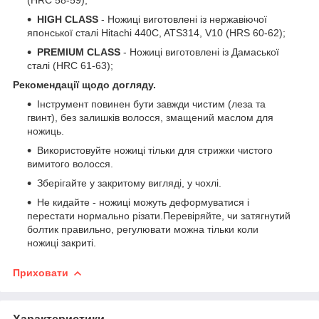
HIGH CLASS
- Ножиці виготовлені із нержавіючої
японської сталі Hitachi 440C, ATS314, V10 (HRS 60-62);
PREMIUM CLASS
- Ножиці виготовлені із Дамаської
сталі (HRC 61-63);
Рекомендації щодо догляду.
Інструмент повинен бути завжди чистим (леза та
гвинт), без залишків волосся, змащений маслом для
ножиць.
Використовуйте ножиці тільки для стрижки чистого
вимитого волосся.
Зберігайте у закритому вигляді, у чохлі.
Не кидайте - ножиці можуть деформуватися і
перестати нормально різати.Перевіряйте, чи затягнутий
болтик правильно, регулювати можна тільки коли
ножиці закриті.
Приховати