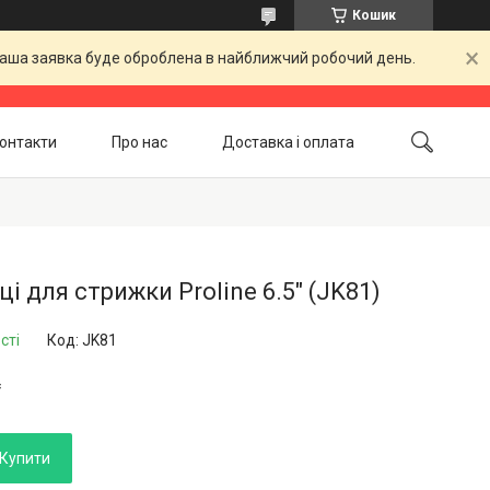
Кошик
 Ваша заявка буде оброблена в найближчий робочий день.
онтакти
Про нас
Доставка і оплата
Повернення і обмін
Акційні товари
і для стрижки Proline 6.5" (JK81)
сті
Код:
JK81
₴
Купити