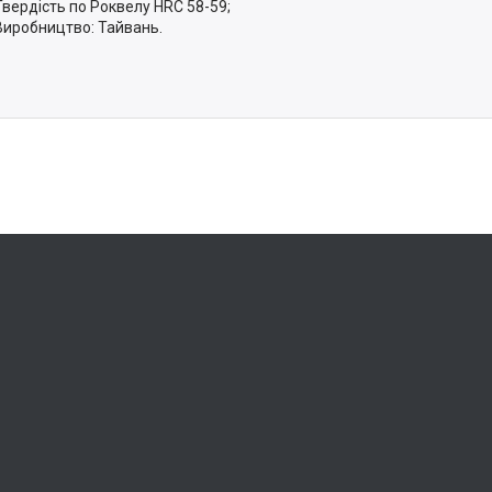
Твердість по Роквелу HRC 58-59;
Виробництво: Тайвань.