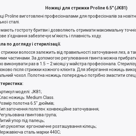
Ножиці для стрижки Proline 6.5" (JK81)
і Proline виготовлені професіоналами для професіоналів за новітн
кої сталі.
мають гостроту бритви і дозволяють отримати максимальну точніст
ове з’єднання забезпечує м’якість і плавність ходу.
ла по догляду і стерилізації.
ь стрижки волосся залежить від правильності заточування лез, а т
ими частинами. За допомогою регулювання гвинта можна прибрат
о виконувати раз в 1.5 – 2 місяці у майстра професіонала. Стерилі
язково після стрижки кожного клієнта. Для зберігання ножиць вик
альний чохол. Полотна ножиць попередньо потрібно змастити спе
теристика:
Артикул моделі: JK81;
Клас ножиць: Medium Class.
Розмір полотна 6.5" дюймів;
Тип заточення полотен: конвекційне заточування;
Регульована гвинтова група;
Литий упор під палець;
Тип рукоятки: ергономічне розташування кілець;
Нержавіюча сталь марки 440С;