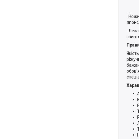
Ножиц
японсь
Леза 
гвинт
Прави
Якіст
ріжуч
бажан
обов’
спеці
Харак