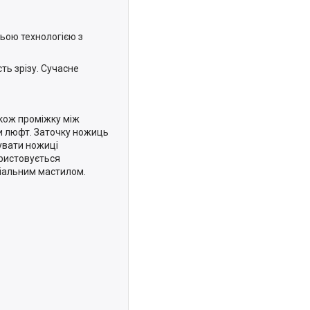
ьою технологією з
ь зрізу. Сучасне
акож проміжку між
и люфт. Заточку ножиць
зувати ножиці
ористовується
ціальним мастилом.