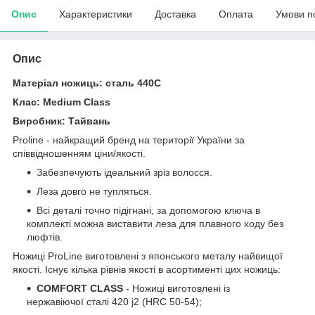
Опис
Характеристики
Доставка
Оплата
Умови п
Опис
Матеріал ножиць: сталь 440С
Клас: Medium Class
Виробник: Тайвань
Proline - найкращий бренд на території України за
співвідношенням ціни/якості.
Забезпечують ідеальний зріз волосся.
Леза довго не тупляться.
Всі деталі точно підігнані, за допомогою ключа в
комплекті можна виставити леза для плавного ходу без
люфтів.
Ножиці ProLine виготовлені з японського металу найвищої
якості. Існує кілька рівнів якості в асортименті цих ножиць:
COMFORT CLASS
- Ножиці виготовлені із
нержавіючої сталі 420 j2 (HRC 50-54);