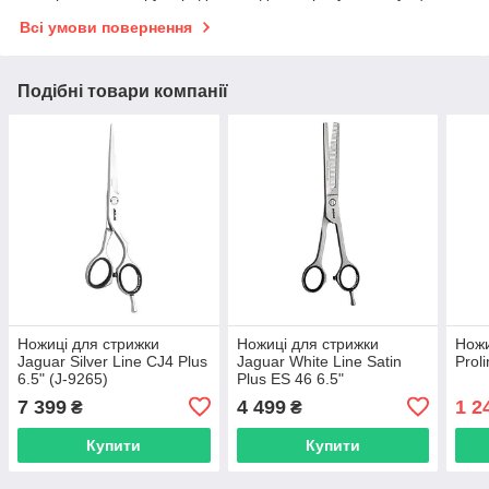
Всі умови повернення
Подібні товари компанії
Ножиці для стрижки
Ножиці для стрижки
Ножи
Jaguar Silver Line CJ4 Plus
Jaguar White Line Satin
Prol
6.5" (J-9265)
Plus ES 46 6.5"
філірувальні (J-3065)
7 399
4 499
1 2
₴
₴
Купити
Купити