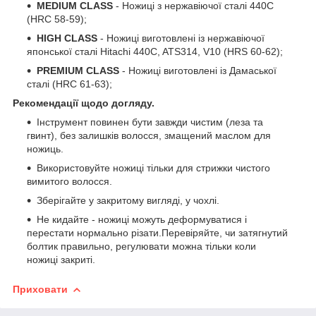
MEDIUM CLASS
- Ножиці з нержавіючої сталі 440С
(HRC 58-59);
HIGH CLASS
- Ножиці виготовлені із нержавіючої
японської сталі Hitachi 440C, ATS314, V10 (HRS 60-62);
PREMIUM CLASS
- Ножиці виготовлені із Дамаської
сталі (HRC 61-63);
Рекомендації щодо догляду.
Інструмент повинен бути завжди чистим (леза та
гвинт), без залишків волосся, змащений маслом для
ножиць.
Використовуйте ножиці тільки для стрижки чистого
вимитого волосся.
Зберігайте у закритому вигляді, у чохлі.
Не кидайте - ножиці можуть деформуватися і
перестати нормально різати.Перевіряйте, чи затягнутий
болтик правильно, регулювати можна тільки коли
ножиці закриті.
Приховати