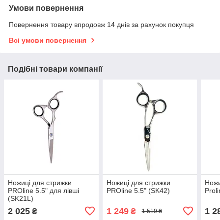
Умови повернення
Повернення товару впродовж 14 днів за рахунок покупця
Всі умови повернення
Подібні товари компанії
Ножиці для стрижки
Ножиці для стрижки
Ножи
PROline 5.5" для лівші
PROline 5.5" (SK42)
Prol
(SK21L)
2 025
1 249
1 2
₴
₴
1 519 ₴