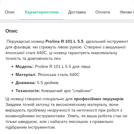
Опис
Характеристики
Доставка
Оплата
Умови 
Опис
Перукарські ножиці
Proline R 101 L 5.5
, ідеальний інструмент
для фахівців, які стрижуть лівою рукою. Створені з вишуканої
японської сталі 440С, ці ножиці гарантують максимальну
точність та довговічність лез.
Модель:
Proline R 101 L 5.5 для лівші
Матеріал:
Японська сталь 440С
Довжина:
5.5 дюймів
Технологія:
Ковзаючий зріз "слайсинг"
Ці ножиці створені спеціально для
професійних перукарів
.
Завдяки точній заточці та високоякісному матеріалу, вони
вирішують проблему незручності та неточності при роботі з
конвенційними інструментами. Уявіть, як ваша робота стає не
тільки швидшою, але і набагато якіснішою з правильно
підібраним інструментом.