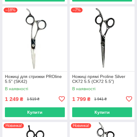
–18%
–7%
Ножиці для стрижки PROline
Ножиці прямі Proline Silver
5.5" (SK42)
CK72 5.5 (CK72 5.5")
В наявності
В наявності
1 249
1 799
₴
₴
1 519 ₴
1 941 ₴
Купити
Купити
Новинка!
Новинка!