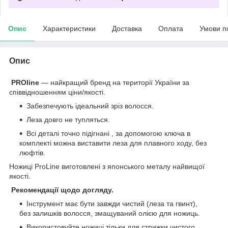
Опис
Характеристики
Доставка
Оплата
Умови п
Опис
PROline
— найкращий бренд на території України за
співвідношенням ціни/якості.
Забезпечують ідеальний зріз волосся.
Леза довго не тупляться.
Всі деталі точно підігнані , за допомогою ключа в
комплекті можна виставити леза для плавного ходу, без
люфтів.
Ножиці ProLine виготовлені з японського металу найвищої
якості.
Рекомендації щодо догляду.
Інструмент має бути завжди чистий (леза та гвинт),
без залишків волосся, змащуваний олією для ножиць.
Використовуйте ножиці тільки для стрижки чистого