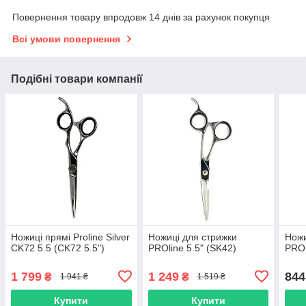
Повернення товару впродовж 14 днів за рахунок покупця
Всі умови повернення
Подібні товари компанії
Ножиці прямі Proline Silver
Ножиці для стрижки
Ножи
CK72 5.5 (CK72 5.5")
PROline 5.5" (SK42)
PROl
1 799
1 249
844
₴
₴
1 941 ₴
1 519 ₴
Купити
Купити