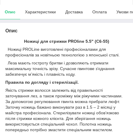
Опис
Характеристики
Доставка
Оплата
Умови п
Опис
Ножиці для стрижки PROline 5.5" (C6-55)
Ножиці PRОLine виготовлені професіоналами для
професіоналів за новітньою технологією з японської сталі.
Леза мають гостроту бритви і дозволяють отримати
максимальну точність зрізу. Сучасне гвинтове з’єднання
забезпечує м’якість і плавність ходу.
Правила по догляду і стерилізації.
Якість стрижки волосся залежить від правильності
заточування лез, а також проміжку між ріжучими частинами.
За допомогою регулювання гвинта можна прибрати люфт.
Заточку ножиць бажано виконувати раз в 1.5 – 2 місяці у
майстра професіонала. Стерилізувати ножиці обов’язково
після стрижки кожного клієнта. Для зберігання ножиць
використовується спеціальний чохол. Полотна ножиць
попередньо потрібно змастити спеціальним мастилом.