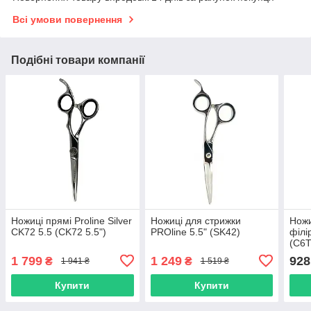
Всі умови повернення
Подібні товари компанії
Ножиці прямі Proline Silver
Ножиці для стрижки
Ножи
CK72 5.5 (CK72 5.5")
PROline 5.5" (SK42)
філі
(C6T
1 799
1 249
928
₴
₴
1 941 ₴
1 519 ₴
Купити
Купити