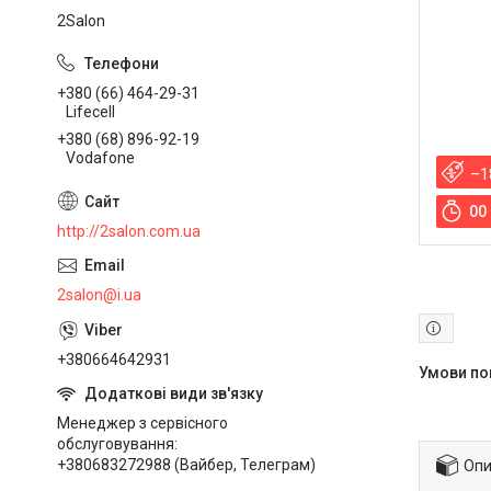
2Salon
+380 (66) 464-29-31
Lifecell
+380 (68) 896-92-19
Vodafone
–1
0
0
http://2salon.com.ua
2salon@i.ua
+380664642931
Менеджер з сервісного
обслуговування
+380683272988 (Вайбер, Телеграм)
Опи