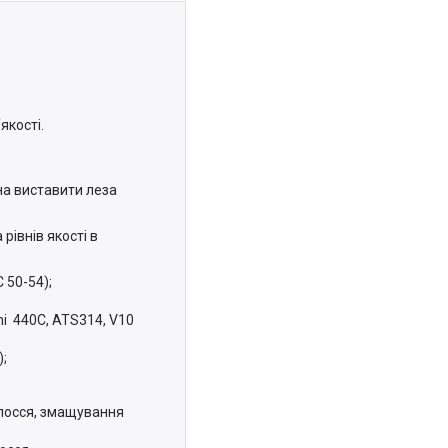
якості.
на виставити леза
рівнів якості в
 50-54);
hi 440C, ATS314, V10
);
олосся, змащування