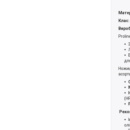
Матер
Клас:
Вироб
Proli
дл
Ножиці
асорт
(HR
Реко
ол