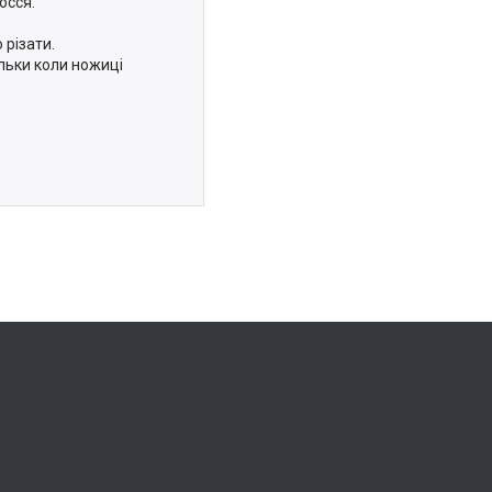
осся.
різати.
льки коли ножиці