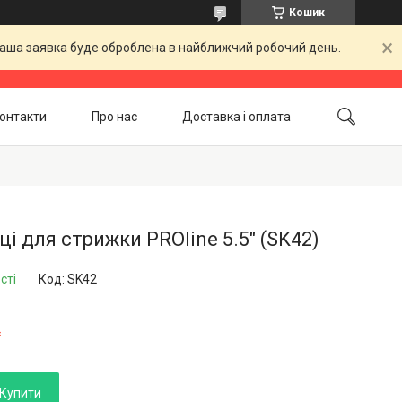
Кошик
 Ваша заявка буде оброблена в найближчий робочий день.
онтакти
Про нас
Доставка і оплата
Повернення і обмін
Акційні товари
і для стрижки PROline 5.5" (SK42)
сті
Код:
SK42
₴
Купити