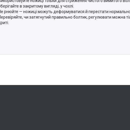
Використовуйте ножиці тільки для стриження чистого вимитого вол
Зберігайте в закритому вигляді, у чохлі.
Не рнюйте — ножиці можуть деформуватися й перестати нормально 
Перевіряйте, чи затягнутий правильно болтик, регулювати можна ті
риті.