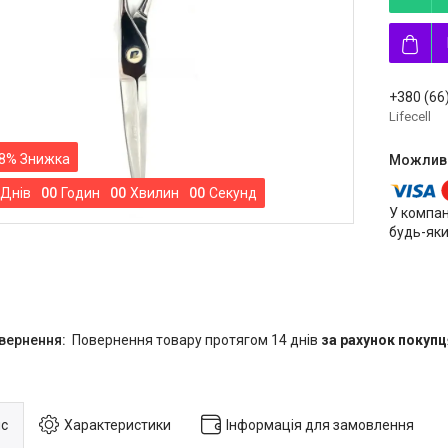
+380 (66
Lifecell
8%
Днів
0
0
Годин
0
0
Хвилин
0
0
Секунд
У компан
будь-яки
повернення товару протягом 14 днів
за рахунок покупц
с
Характеристики
Інформація для замовлення