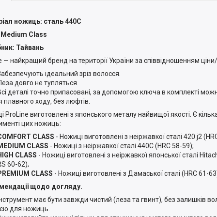
іал ножиць: сталь 440С
 Medium Class
ник: Тайвань
ne — найкращий бренд на території України за співвідношенням ціни/
Забезпечують ідеальний зріз волосся.
Леза довго не тупляться.
Всі деталі точно припасовані, за допомогою ключа в комплекті мож
я плавного ходу, без люфтів.
 ProLine виготовлені з японського металу найвищої якості. Є кілька 
именті цих ножиць:
COMFORT CLASS
- Ножиці виготовлені з неіржавкої сталі 420 j2 (HRC
MEDIUM CLASS
- Ножиці з неіржавкої сталі 440С (HRC 58-59);
HIGH CLASS
- Ножиці виготовлені з неіржавкої японської сталі Hitac
S 60-62);
PREMIUM CLASS
- Ножиці виготовлені з Дамаської сталі (HRC 61-63
мендації щодо догляду.
Інструмент має бути завжди чистий (леза та гвинт), без залишків в
ією для ножиць.