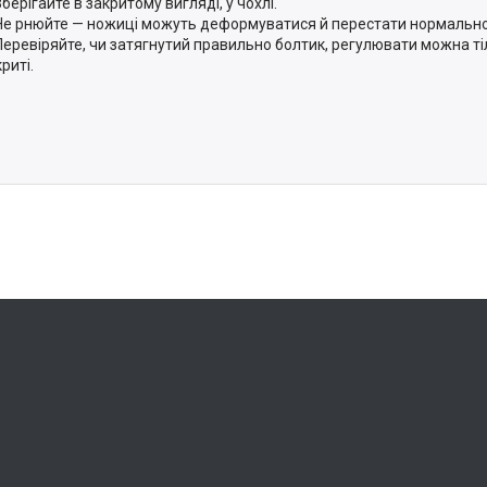
Зберігайте в закритому вигляді, у чохлі.
Не рнюйте — ножиці можуть деформуватися й перестати нормально 
Перевіряйте, чи затягнутий правильно болтик, регулювати можна ті
риті.