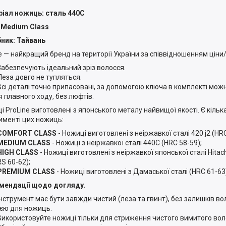
іал ножиць: сталь 440С
 Medium Class
ник: Тайвань
ne — найкращий бренд на території України за співвідношенням ціни/
Забезпечують ідеальний зріз волосся.
Леза довго не тупляться.
Всі деталі точно припасовані, за допомогою ключа в комплекті мож
я плавного ходу, без люфтів.
 ProLine виготовлені з японського металу найвищої якості. Є кілька 
именті цих ножиць:
COMFORT CLASS
- Ножиці виготовлені з неіржавкої сталі 420 j2 (HRC
MEDIUM CLASS
- Ножиці з неіржавкої сталі 440С (HRC 58-59);
HIGH CLASS
- Ножиці виготовлені з неіржавкої японської сталі Hitac
S 60-62);
PREMIUM CLASS
- Ножиці виготовлені з Дамаської сталі (HRC 61-63
мендації щодо догляду.
Інструмент має бути завжди чистий (леза та гвинт), без залишків в
ією для ножиць.
Використовуйте ножиці тільки для стриження чистого вимитого вол