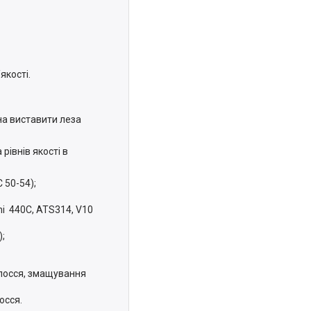
якості.
на виставити леза
рівнів якості в
 50-54);
hi 440C, ATS314, V10
);
олосся, змащування
осся.