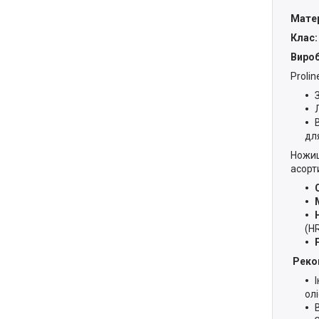
Матер
Клас:
Вироб
Proli
дл
Ножиці
асорт
(HR
Реко
ол