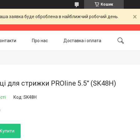
Кошик
 Ваша заявка буде оброблена в найближчий робочий день.
онтакти
Про нас
Доставка і оплата
Повернення і обмін
Акційні товари
і для стрижки PROline 5.5" (SK48Н)
сті
Код:
SK48Н
₴
Купити