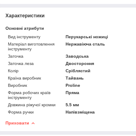
Характеристики
Основні атрибути
Вид інструменту
Перукарські ножиці
Матеріал виготовлення
Нержавіюча сталь
інструменту
Заточка
Заводська
Заточка леза
Двостороння
Колір
Сріблястий
Країна виробник
Тайвань
Виробник
Proline
Форма робочих країв
Пряма
інструменту
Довжина ріжучої кромки
5.5 мм
Форма ручки
Напівзміщена
Приховати