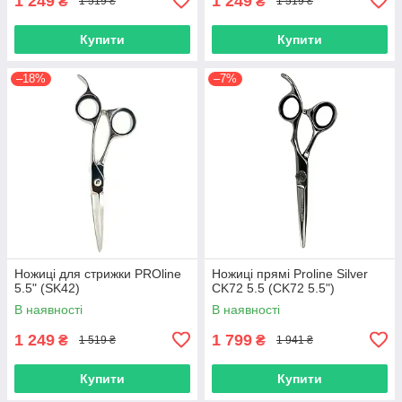
1 249
1 249
₴
₴
1 519 ₴
1 519 ₴
Купити
Купити
–18%
–7%
Ножиці для стрижки PROline
Ножиці прямі Proline Silver
5.5" (SK42)
CK72 5.5 (CK72 5.5")
В наявності
В наявності
1 249
1 799
₴
₴
1 519 ₴
1 941 ₴
Купити
Купити