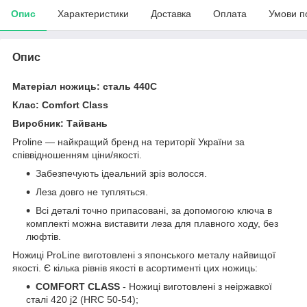
Опис
Характеристики
Доставка
Оплата
Умови п
Опис
Матеріал ножиць: сталь 440С
Клас: Comfort Class
Виробник: Тайвань
Proline — найкращий бренд на території України за
співвідношенням ціни/якості.
Забезпечують ідеальний зріз волосся.
Леза довго не тупляться.
Всі деталі точно припасовані, за допомогою ключа в
комплекті можна виставити леза для плавного ходу, без
люфтів.
Ножиці ProLine виготовлені з японського металу найвищої
якості. Є кілька рівнів якості в асортименті цих ножиць:
COMFORT CLASS
- Ножиці виготовлені з неіржавкої
сталі 420 j2 (HRC 50-54);