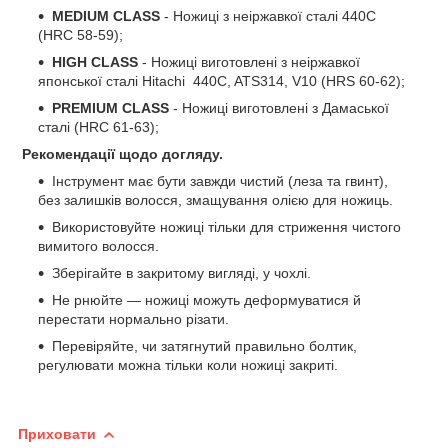
MEDIUM CLASS
- Ножиці з неіржавкої сталі 440С
(HRC 58-59);
HIGH CLASS
- Ножиці виготовлені з неіржавкої
японської сталі Hitachi 440C, ATS314, V10 (HRS 60-62);
PREMIUM CLASS
- Ножиці виготовлені з Дамаської
сталі (HRC 61-63);
Рекомендації щодо догляду.
Інструмент має бути завжди чистий (леза та гвинт),
без залишків волосся, змащування олією для ножиць.
Використовуйте ножиці тільки для стриження чистого
вимитого волосся.
Зберігайте в закритому вигляді, у чохлі.
Не рнюйте — ножиці можуть деформуватися й
перестати нормально різати.
Перевіряйте, чи затягнутий правильно болтик,
регулювати можна тільки коли ножиці закриті.
Приховати