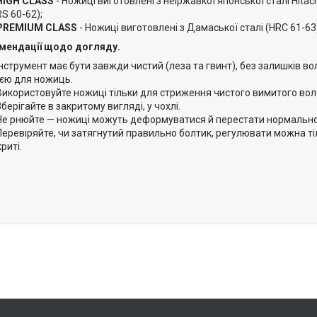
HIGH CLASS
- Ножиці виготовлені з неіржавкої японської сталі Hitac
S 60-62);
PREMIUM CLASS
- Ножиці виготовлені з Дамаської сталі (HRC 61-63
мендації щодо догляду.
Інструмент має бути завжди чистий (леза та гвинт), без залишків в
ією для ножиць.
Використовуйте ножиці тільки для стриження чистого вимитого вол
Зберігайте в закритому вигляді, у чохлі.
Не рнюйте — ножиці можуть деформуватися й перестати нормально 
Перевіряйте, чи затягнутий правильно болтик, регулювати можна ті
риті.