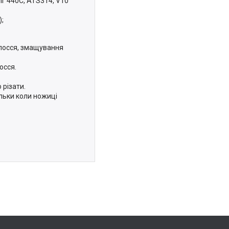
hi 440C, ATS314, V10
);
олосся, змащування
осся.
різати.
льки коли ножиці