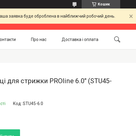
Кошик
 Ваша заявка буде оброблена в найближчий робочий день.
онтакти
Про нас
Доставка і оплата
Повернення і обмін
Акційні товари
і для стрижки PROline 6.0" (STU45-
сті
Код:
STU45-6.0