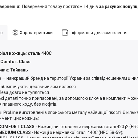
повернення товару протягом 14 днів
за рахунок покупц
с
Характеристики
Інформація для замовлення
іал ножиць: сталь 440С
 Comfort Class
ник: Тайвань
ne — найкращий бренд на території України за співвідношенням ціни/
Забезпечують ідеальний зріз волосся.
Леза довго не тупляться.
Всі деталі точно припасовані, за допомогою ключа в комплекті мож
я плавного ходу, без люфтів.
 ProLine виготовлені з японського металу найвищої якості. Є кілька 
именті цих ножиць:
COMFORT CLASS
- Ножиці виготовлені з неіржавкої сталі 420 j2 (HRC
MEDIUM CLASS
- Ножиці з неіржавкої сталі 440С (HRC 58-59);