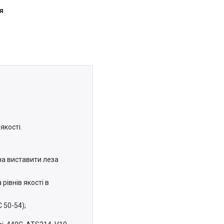
я
якості.
на виставити леза
рівнів якості в
 50-54);