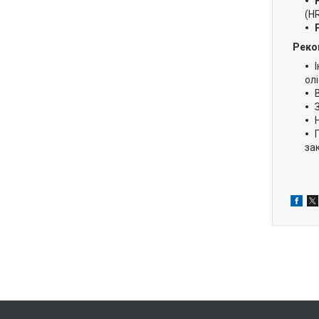
(HR
Реко
ол
зак