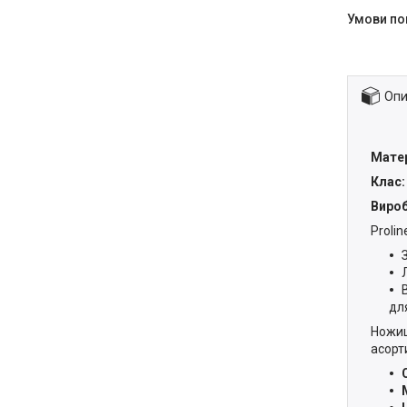
Опи
Матер
Клас:
Вироб
Proli
дл
Ножиці
асорт