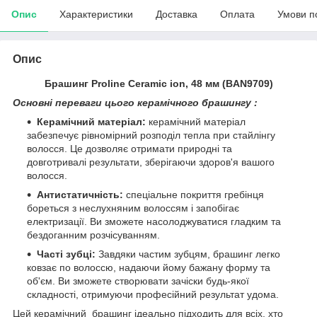
Опис
Характеристики
Доставка
Оплата
Умови п
Опис
Брашинг Proline Ceramic ion, 48 мм (BAN9709)
Основні переваги цього керамічного брашингу :
Керамічний матеріал:
керамічний матеріал
забезпечує рівномірний розподіл тепла при стайлінгу
волосся. Це дозволяє отримати природні та
довготривалі результати, зберігаючи здоров'я вашого
волосся.
Антистатичність:
спеціальне покриття гребінця
бореться з неслухняним волоссям і запобігає
електризації. Ви зможете насолоджуватися гладким та
бездоганним розчісуванням.
Часті зубці:
Завдяки частим зубцям, брашинг легко
ковзає по волоссю, надаючи йому бажану форму та
об'єм. Ви зможете створювати зачіски будь-якої
складності, отримуючи професійний результат удома.
Цей керамічний брашинг ідеально підходить для всіх, хто