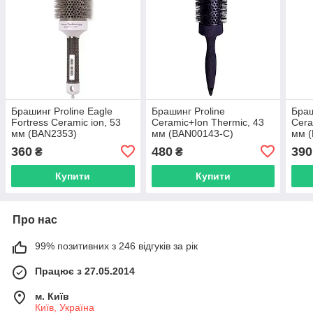
Брашинг Proline Eagle
Брашинг Proline
Браш
Fortress Ceramic ion, 53
Ceramic+Ion Thermic, 43
Cera
мм (BAN2353)
мм (BAN00143-C)
мм 
360
480
390
₴
₴
Купити
Купити
Про нас
99% позитивних з 246 відгуків за рік
Працює з 27.05.2014
м. Київ
Київ, Україна