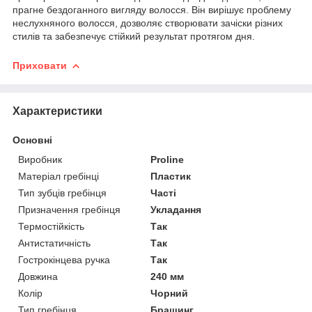
прагне бездоганного вигляду волосся. Він вирішує проблему
неслухняного волосся, дозволяє створювати зачіски різних
стилів та забезпечує стійкий результат протягом дня.
Приховати
Характеристики
Основні
Виробник
Proline
Матеріал гребінці
Пластик
Тип зубців гребінця
Часті
Призначення гребінця
Укладання
Термостійкість
Так
Антистатичність
Так
Гострокінцева ручка
Так
Довжина
240 мм
Колір
Чорний
Тип гребінця
Брашинг