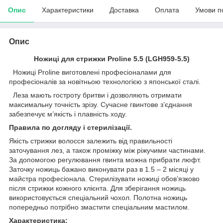
Опис
Характеристики
Доставка
Оплата
Умови п
Опис
Ножиці для стрижки Proline 5.5 (LGH959-5.5)
Ножиці Proline виготовлені професіоналами для
професіоналів за новітньою технологією з японської сталі.
Леза мають гостроту бритви і дозволяють отримати
максимальну точність зрізу. Сучасне гвинтове з’єднання
забезпечує м’якість і плавність ходу.
Правила по догляду і стерилізації.
Якість стрижки волосся залежить від правильності
заточування лез, а також проміжку між ріжучими частинами.
За допомогою регулювання гвинта можна прибрати люфт.
Заточку ножиць бажано виконувати раз в 1.5 – 2 місяці у
майстра професіонала. Стерилізувати ножиці обов’язково
після стрижки кожного клієнта. Для зберігання ножиць
використовується спеціальний чохол. Полотна ножиць
попередньо потрібно змастити спеціальним мастилом.
Характеристика: