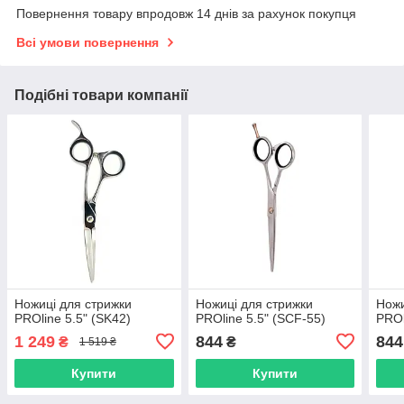
Повернення товару впродовж 14 днів за рахунок покупця
Всі умови повернення
Подібні товари компанії
Ножиці для стрижки
Ножиці для стрижки
Ножи
PROline 5.5" (SK42)
PROline 5.5" (SCF-55)
PROl
1 249
844
844
₴
₴
1 519 ₴
Купити
Купити