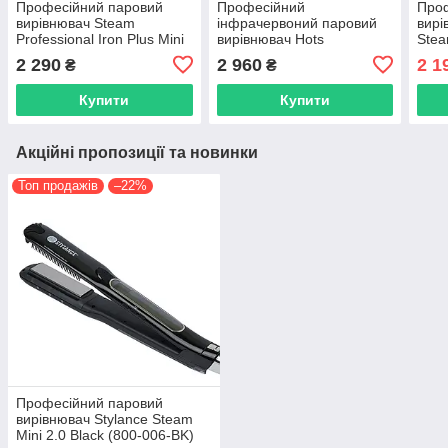
Професійний паровий
Професійний
Про
вирівнювач Steam
інфрачервоний паровий
вирі
Professional Iron Plus Mini
вирівнювач Hots
Stea
2.0 Pink (YW-016-PN)
Professional Ceramic
006-
2 290
2 960
2 1
₴
₴
Infrared Black (HP-
S089BK)
Купити
Купити
Акційні пропозиції та новинки
Топ продажів
–22%
Професійний паровий
вирівнювач Stylance Steam
Mini 2.0 Black (800-006-BK)