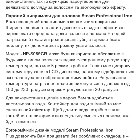
використання, так і з функцією пароутворення для
делікатного догляду за волоссям та зволожуючого ефекту.
Паровий випрямляч для волосся Steam Professional Iron
Plus
оснащений пластинами з керамічним покриттям.
Ширина і довжина пластин дозволять швидко і ефективно
вирівнювати середнє та довге волосся з легкістю.На одній
нагрівальній пластині розташовані зубці з термостійкого
нейлону, які допомагають розплутувати волосся.
Модель
HP-S089GR
може бути використана абсолютно з
будь-яким типом волосся завдяки електронному регулятору
температури, що має 5 режимів роботи. Товар має цифрову
систему керування з LCD дисплеєм, на якому відображаються
всі налаштування вибраного режиму роботи. Регулювання
температури нагрівання пластин виконується в діапазоні від
150 до 230 градусів із кроком регулювання 20 градусів.
Для використання щипців з парою Вам знадобиться
дистильована вода. Контейнер для води знімний та має
спеціальний фіксатор. Щоб долити воду потрібно зняти
контейнер та використати спеціальну ємність з носиком, яка
йде в комплекті.
Ергономічний дизайн моделі Steam Professional Iron
Plus дозволить Вам працювати без особливих складнощів –