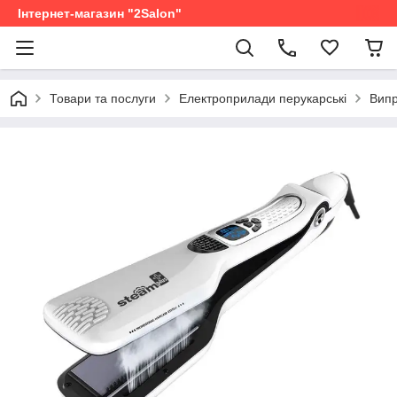
Інтернет-магазин "2Salon"
Товари та послуги
Електроприлади перукарські
Випр