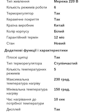
Тип живлення
Мережа 220 В
Кількість режимів роботи
6
Терморегулятор
Так
Керамічне покриття
Так
Країна виробник
Китай
Колір корпусу
Білий
Гарантійний термін
12 міс
Стан
Новий
Додаткові функції і характеристики
Плоскі щипці
Так
Тип терморегулятора
Ступінчастий
Кількість температурних
5
режимів
Максимальна
230 град.
температура нагріву
Мінімальна температура
150 град.
нагріву
Час нагрівання до
10 сек
потрібної температури
Дисплей
Так