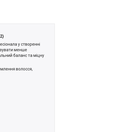
2)
есіонала у створенні
товувати менше
альний баланс та міцну
ямлення волосся,