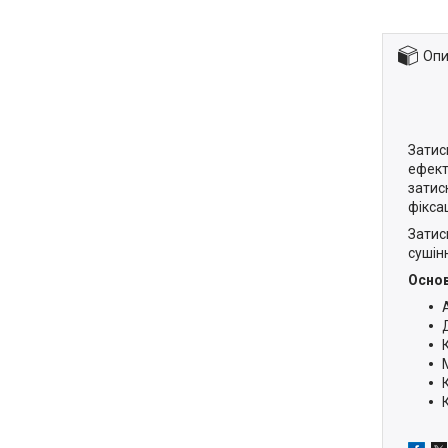
Опи
Затис
ефект
затис
фікса
Затис
сушінн
Основ