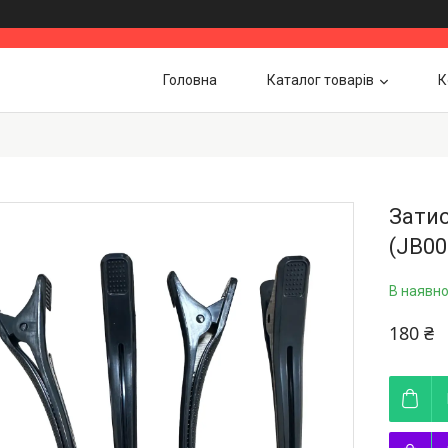
Головна
Каталог товарів
К
Затис
(JB00
В наявно
180 ₴