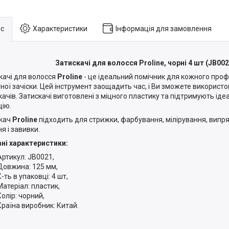
с
Характеристики
Інформація для замовлення
Затискачі для волосся Proline, чорні 4 шт (JB002
качі для волосся
Proline
- це ідеальний помічник для кожного проф
ної зачіски. Цей інструмент заощадить час, і Ви зможете викорис
качів. Затискачі виготовлені з міцного пластику та підтримують іде
цію.
кач
Proline
підходить для стрижки, фарбування, мілірування, випр
я і завивки.
ні характеристики:
Артикул: JB0021,
Довжина: 125 мм,
К-ть в упаковці: 4 шт,
Матеріал: пластик,
Колір: чорний,
Країна виробник: Китай.