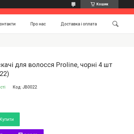
Кошик
онтакти
Про нас
Доставка і оплата
Повернення і обмін
Акційні товари
качі для волосся Proline, чорні 4 шт
22)
сті
Код:
JB0022
Купити