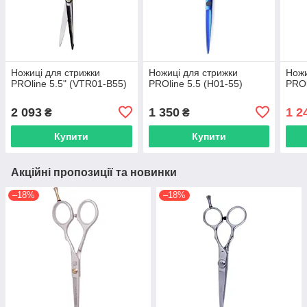
Ножиці для стрижки
Ножиці для стрижки
Ножи
PROline 5.5" (VTR01-B55)
PROline 5.5 (H01-55)
PROl
2 093
1 350
1 2
₴
₴
Купити
Купити
Акційні пропозиції та новинки
–18%
–18%