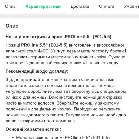
Опис
Характеристики
Доставка
Оплата
Умови 
Опис
Ножиці для стрижки прямі PROline 5.5" (E01-5.5)
Ножиці
PROline 5.5" (E01-5.5)
виготовлені з високоякісної
японської сталі 440С. Увігнуті леза мають гостроту бритви і
дозволяють отримати максимальну точність зрізу. Сучасне
гвинтове з'єднання забезпечує м'якість і плавність ходу.
Рекомендації щодо догляду:
Щодня протирайте ножиці клаптем тканини або замші.
Видаляйте залишки волосся з поворотної осі ножиць.
Регулярно обробляйте леза та поворотну вісь спеціальною
олійкою для ножиць. Використовуйте ножиці для стрижки
чисто вимитого волосся. Зберігайте ножиці у закритому
положенні у спеціальних чохлах. Періодично регулюйте
ножиці за допомогою гвинта. Регулювати ножиці необхідно
лише із закритими полотнами лез.
Основні характеристики:
Модель ножиць - прямі PROline 5.5" (E01-5.5);