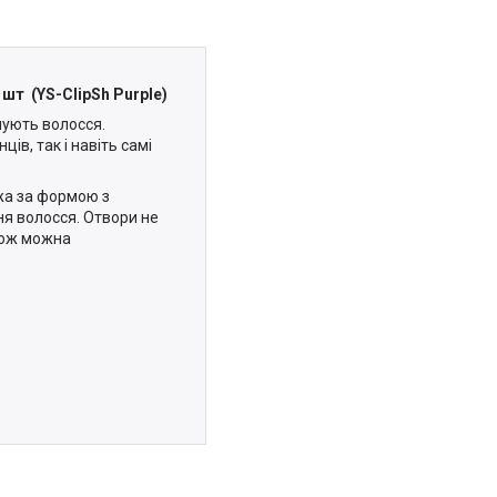
1шт (YS-ClipSh Purple)
мують волосся.
ців, так і навіть самі
жа за формою з
ня волосся. Отвори не
кож можна