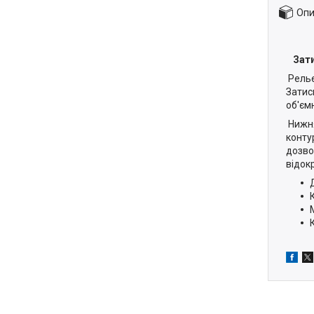
Опи
Зати
Рельє
Затиск
об'єм
Нижня
конту
дозво
відок