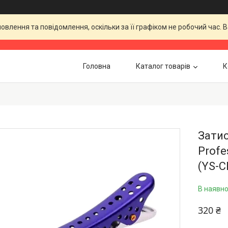
влення та повідомлення, оскільки за її графіком не робочий час.
Головна
Каталог товарів
К
Затис
Profe
(YS-C
В наявно
320 ₴