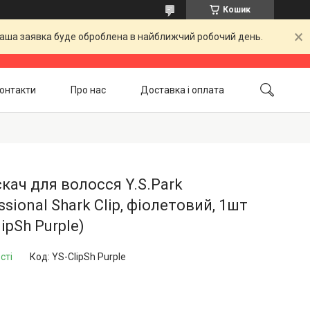
Кошик
 Ваша заявка буде оброблена в найближчий робочий день.
онтакти
Про нас
Доставка і оплата
Повернення і обмін
Акційні товари
кач для волосся Y.S.Park
ssional Shark Clip, фіолетовий, 1шт
lipSh Purple)
сті
Код:
YS-ClipSh Purple