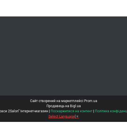
Сайт створений на маркетплейсі
Prom.ua
Продавець на Bigl.ua
"Світ Краси 2Salon" Інтернет-магазин |
Поскаржитися на контент
|
Політика конфіденц
Select Language
▼