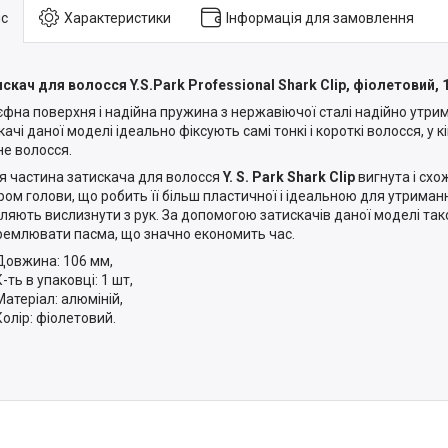
с
Характеристики
Інформація для замовлення
скач для волосся Y.S.Park Professional Shark Clip, фіолетовий, 
фна поверхня і надійна пружина з нержавіючої сталі надійно утри
ачі даної моделі ідеально фіксують самі тонкі і короткі волосся, у кін
не волосся.
 частина затискача для волосся
Y. S. Park Shark Clip
вигнута і схо
ром голови, що робить її більш пластичної і ідеальною для утриман
ляють вислизнути з рук. За допомогою затискачів даної моделі та
ремлювати пасма, що значно економить час.
Довжина: 106 мм,
К-ть в упаковці: 1 шт,
Матеріал: алюміній,
Колір: фіолетовий.