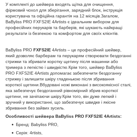
У комплекті до шейвера входять щітка для очищення,
фірмовий чохол для зберігання, зарядний блок, інструкція
користувача та офіційна гарантія на 12 місяців.Загалом,
BaByliss PRO FXFS2IE 4Artists є ідеальним вибором для
професійних перукарів та барберів, які шукають найкращі
результати із безпекою та комфортом для своїх клієнтів.
BaByliss PRO
FXFS2IE
4Artists – це професійний шейвер,
який дозволяє барберам та перукарям створювати бездоганні
стрижки та збривати коротку щетину після машинки або
тримера з легкістю і швидкістю.Крім того, шейвер BaByliss
PRO FXFS2IE 4Artists допомагає забезпечити бездоганну
стрижку і залишити шкіру гладенькою після збривання
короткої щетини.Вбудовані ножі виконані з високоякісної сталі,
яка забезпечує бездоганний рівномірний збрив короткої
щетини, не зачіпаючи шкіру.Крім того, він дуже легкий і
зручний у використанні, що забезпечує швидке і якісне
збривання без зайвих зусиль.
Особливості шейвера BaByliss PRO FXFS2IE 4Artists:
Бренд: Babyliss PRO,
Серія: 4rtists,