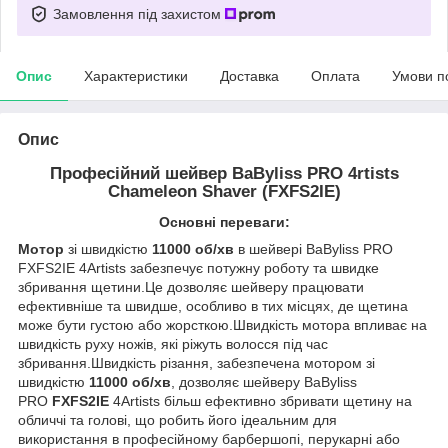
Замовлення під захистом
Опис
Характеристики
Доставка
Оплата
Умови п
Опис
Професійний шейвер BaByliss PRO 4rtists
Chameleon Shaver (FXFS2IE)
Основні переваги:
Мотор
зі швидкістю
11000 об/хв
в шейвері BaByliss PRO
FXFS2IE 4Artists забезпечує потужну роботу та швидке
збривання щетини.Це дозволяє шейверу працювати
ефективніше та швидше, особливо в тих місцях, де щетина
може бути густою або жорсткою.Швидкість мотора впливає на
швидкість руху ножів, які ріжуть волосся під час
збривання.Швидкість різання, забезпечена мотором зі
швидкістю
11000 об/хв
, дозволяє шейверу BaByliss
PRO
FXFS2IE
4Artists більш ефективно збривати щетину на
обличчі та голові, що робить його ідеальним для
використання в професійному барбершопі, перукарні або