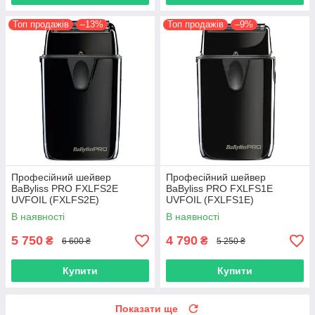
Топ продажів
–13%
Топ продажів
–9%
Професійний шейвер
Професійний шейвер
BaByliss PRO FXLFS2E
BaByliss PRO FXLFS1E
UVFOIL (FXLFS2E)
UVFOIL (FXLFS1E)
В наявності
В наявності
5 750
4 790
₴
₴
6 600 ₴
5 250 ₴
Купити
Купити
Показати ще