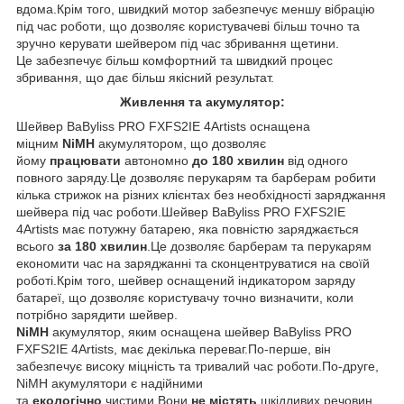
вдома.Крім того, швидкий мотор забезпечує меншу вібрацію
під час роботи, що дозволяє користувачеві більш точно та
зручно керувати шейвером під час збривання щетини.
Це забезпечує більш комфортний та швидкий процес
збривання, що дає більш якісний результат.
Живлення та акумулятор:
Шейвер BaByliss PRO FXFS2IE 4Artists оснащена
міцним
NiMH
акумулятором, що дозволяє
йому
працювати
автономно
до
180 хвилин
від одного
повного заряду.Це дозволяє перукарям та барберам робити
кілька стрижок на різних клієнтах без необхідності заряджання
шейвера під час роботи.Шейвер BaByliss PRO FXFS2IE
4Artists має потужну батарею, яка повністю заряджається
всього
за 180 хвилин
.Це дозволяє барберам та перукарям
економити час на заряджанні та сконцентруватися на своїй
роботі.Крім того, шейвер оснащений індикатором заряду
батареї, що дозволяє користувачу точно визначити, коли
потрібно зарядити шейвер.
NiMH
акумулятор, яким оснащена шейвер BaByliss PRO
FXFS2IE 4Artists, має декілька переваг.По-перше, він
забезпечує високу міцність та тривалий час роботи.По-друге,
NiMH акумулятори є надійними
та
екологічно
чистими.Вони
не містять
шкідливих речовин,