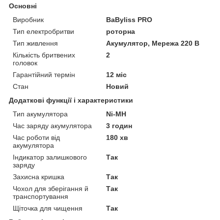
Основні
Виробник
BaByliss PRO
Тип електробритви
роторна
Тип живлення
Акумулятор, Мережа 220 В
Кількість бритвених
2
головок
Гарантійний термін
12 міс
Стан
Новий
Додаткові функції і характеристики
Тип акумулятора
Ni-MH
Час заряду акумулятора
3 годин
Час роботи від
180 хв
акумулятора
Індикатор залишкового
Так
заряду
Захисна кришка
Так
Чохол для зберігання й
Так
транспортування
Щіточка для чищення
Так