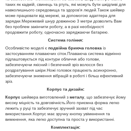
таких як кадмій, свинець та ртуть, які можуть бути шкідливі для
навколишнього середовища та здоров’я людей.Також шейвер
може працювати від мережі, за допомогою адаптера для
зарядки.Мережевий шнур довжиною 3 метри дозволить Вам
без проблем закінчити роботу, а в разі необхідності
продовжити роботу, одночасно заряджаючи батарею.
Система гоління:
Особливістю моделі є
подвійна бриюча головка
із
застосуванням плаваючих сіток.Плаваюча система відмінно
підлаштовується під контури обличчя або голови,
забезпечуючи якісний і безпечний зріз волосся без
роздратування шкіри.Ножі головок працюють асинхронно,
забезпечуючи зниження вібрацій в роботі і більш ефективний
зріз.
Корпус та дизайн:
Корпус
шейвера виготовлений з
металу
, що забезпечує йому
високу міцність та довговічність.Його приємна форма легко
лежить у руці та забезпечує зручний захват під час
використання.Корпус має зручну кнопку увімкнення та
вимкнення, яка легко доступна та проста у використанні.
Комплектація: