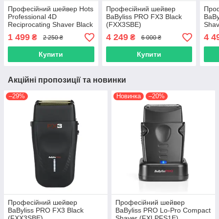
Професійний шейвер Hots
Професійний шейвер
Про
Professional 4D
BaByliss PRO FX3 Black
BaBy
Reciprocating Shaver Black
(FXX3SBE)
Shav
(LK-2209-BLK)
1 499
4 249
4 4
₴
₴
2 250 ₴
6 000 ₴
Купити
Купити
Акційні пропозиції та новинки
–29%
Новинка
–20%
Професійний шейвер
Професійний шейвер
BaByliss PRO FX3 Black
BaByliss PRO Lo-Pro Compact
(FXX3SBE)
Shaver (FXLPFS1E)