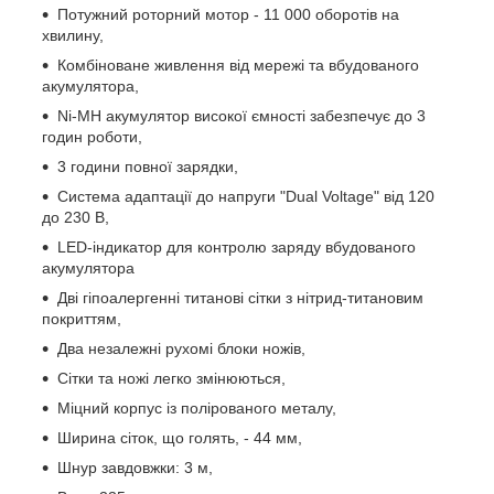
Потужний роторний мотор - 11 000 оборотів на
хвилину,
Комбіноване живлення від мережі та вбудованого
акумулятора,
Ni-MH акумулятор високої ємності забезпечує до 3
годин роботи,
3 години повної зарядки,
Система адаптації до напруги "Dual Voltage" від 120
до 230 В,
LED-індикатор для контролю заряду вбудованого
акумулятора
Дві гіпоалергенні титанові сітки з нітрид-титановим
покриттям,
Два незалежні рухомі блоки ножів,
Сітки та ножі легко змінюються,
Міцний корпус із полірованого металу,
Ширина сіток, що голять, - 44 мм,
Шнур завдовжки: 3 м,