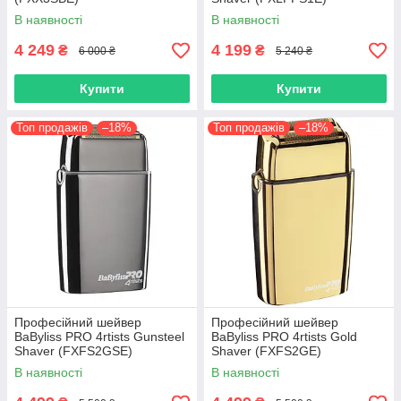
В наявності
В наявності
4 249
4 199
₴
₴
6 000 ₴
5 240 ₴
Купити
Купити
Топ продажів
–18%
Топ продажів
–18%
Професійний шейвер
Професійний шейвер
BaByliss PRO 4rtists Gunsteel
BaByliss PRO 4rtists Gold
Shaver (FXFS2GSE)
Shaver (FXFS2GE)
В наявності
В наявності