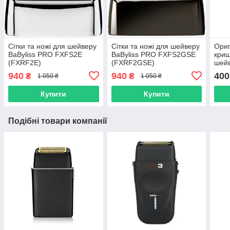
Сітки та ножі для шейверу
Сітки та ножі для шейверу
Ориг
BaByliss PRO FXFS2E
BaByliss PRO FXFS2GSE
криш
(FXRF2E)
(FXRF2GSE)
шей
сріб
940
940
400
₴
₴
1 050 ₴
1 050 ₴
Купити
Купити
Подібні товари компанії