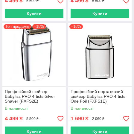
4 499
4 499
₴
₴
5 500 ₴
5 500 ₴
Купити
Купити
Топ продажів
–18%
–18%
Професійний шейвер
Професійний портативний
BaByliss PRO 4rtists Silver
шейвер BaByliss PRO 4rtists
Shaver (FXFS2E)
One Foil (FXFS1E)
В наявності
В наявності
4 499
1 690
₴
₴
5 500 ₴
2 060 ₴
Купити
Купити