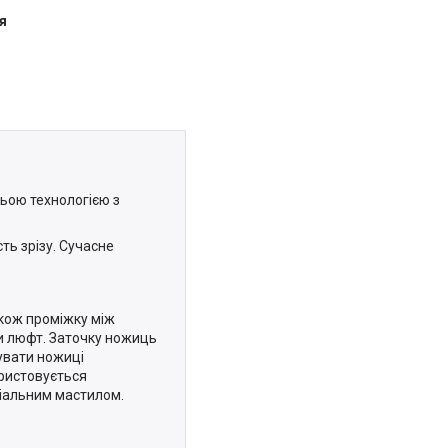
я
ьою технологією з
ь зрізу. Сучасне
акож проміжку між
и люфт. Заточку ножиць
зувати ножиці
ористовується
ціальним мастилом.