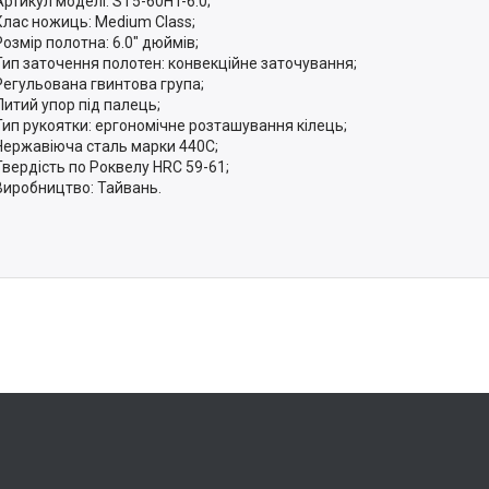
Артикул моделі: ST5-60HT-6.0;
Клас ножиць: Medium Class;
Розмір полотна: 6.0" дюймів;
Тип заточення полотен: конвекційне заточування;
Регульована гвинтова група;
Литий упор під палець;
Тип рукоятки: ергономічне розташування кілець;
Нержавіюча сталь марки 440С;
Твердість по Роквелу HRC 59-61;
Виробництво: Тайвань.