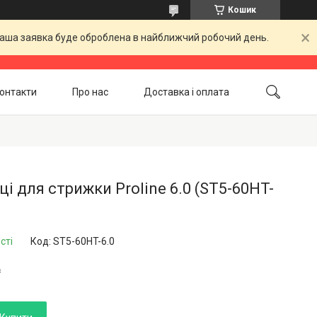
Кошик
 Ваша заявка буде оброблена в найближчий робочий день.
онтакти
Про нас
Доставка і оплата
Повернення і обмін
Акційні товари
і для стрижки Proline 6.0 (ST5-60HT-
сті
Код:
ST5-60HT-6.0
₴