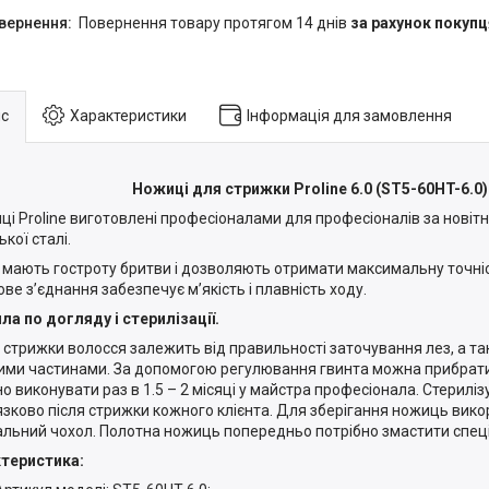
повернення товару протягом 14 днів
за рахунок покупц
с
Характеристики
Інформація для замовлення
Ножиці для стрижки Proline 6.0 (ST5-60HT-6.0)
і Proline виготовлені професіоналами для професіоналів за новітн
кої сталі.
мають гостроту бритви і дозволяють отримати максимальну точніст
ове з’єднання забезпечує м’якість і плавність ходу.
ла по догляду і стерилізації.
ь стрижки волосся залежить від правильності заточування лез, а т
ими частинами. За допомогою регулювання гвинта можна прибрат
о виконувати раз в 1.5 – 2 місяці у майстра професіонала. Стерилі
язково після стрижки кожного клієнта. Для зберігання ножиць вик
альний чохол. Полотна ножиць попередньо потрібно змастити спе
теристика: