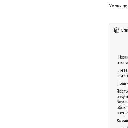
Опи
Ножиц
японсь
Леза 
гвинт
Прави
Якіст
ріжуч
бажан
обов’
спеці
Харак