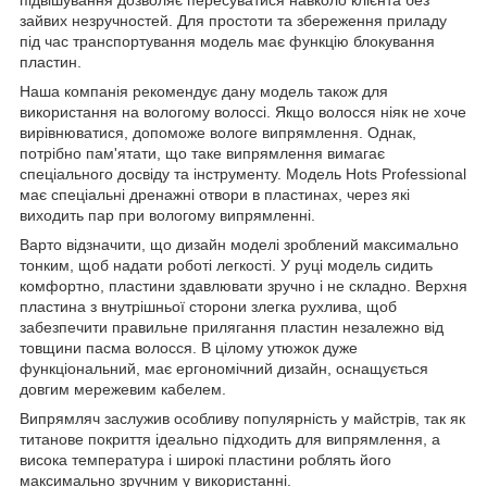
зайвих незручностей. Для простоти та збереження приладу
під час транспортування модель має функцію блокування
пластин.
Наша компанія рекомендує дану модель також для
використання на вологому волоссі. Якщо волосся ніяк не хоче
вирівнюватися, допоможе вологе випрямлення. Однак,
потрібно пам'ятати, що таке випрямлення вимагає
спеціального досвіду та інструменту. Модель Hots Professional
має спеціальні дренажні отвори в пластинах, через які
виходить пар при вологому випрямленні.
Варто відзначити, що дизайн моделі зроблений максимально
тонким, щоб надати роботі легкості. У руці модель сидить
комфортно, пластини здавлювати зручно і не складно. Верхня
пластина з внутрішньої сторони злегка рухлива, щоб
забезпечити правильне прилягання пластин незалежно від
товщини пасма волосся. В цілому утюжок дуже
функціональний, має ергономічний дизайн, оснащується
довгим мережевим кабелем.
Випрямляч заслужив особливу популярність у майстрів, так як
титанове покриття ідеально підходить для випрямлення, а
висока температура і широкі пластини роблять його
максимально зручним у використанні.