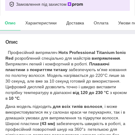
Замовлення під захистом
Опис
Характеристики
Доставка
Оплата
Умови п
Опис
Професійний випрямляч
Hots Professional Titanium Ionic
Red
розроблений спеціально для майстрів
випрямлення
.
Випрямляч легкий і комфортний в роботі.
Плаваючі
пластини з покриттям титану
забезпечують м'яке ковзання
по полотну волосся. Модель нагрівається до 220°С лише за
30 секунд, але вже за 10 секунд готовий до використання.
Цифровий дисплей дозволить точно і швидко виставити
потрібну температуру в діапазоні
від 120 до 230 °С
з кроком
в
10 °С
.
Дана модель підходить
для всіх типів волосся
, і може
використовуватися як у салонах краси чи перукарнях, так і в
домашніх умовах для випрямлення та підкрутки волосся.
Широкі пластини
(43 мм)
забезпечують швидкість в роботі, а
професійний поворотний шнур на 360°з петелькою для
підвішування дозволяє пересуватися навколо клієнта без