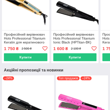
Професійний вирівнювач
Професійний вирівнювач
Проф
Hots Professional Titanium
Hots Professional Titanium
Hots
Keratin для кератинового
Ionic Black (HPTitan-BK)
Kera
випрямлення волосся,
випр
1 750
1 600
1 7
₴
₴
2 500 ₴
2 100 ₴
золотий (HPKeratin-GO)
чорн
Купити
Купити
Акційні пропозиції та новинки
–24%
Топ продажів
–24%