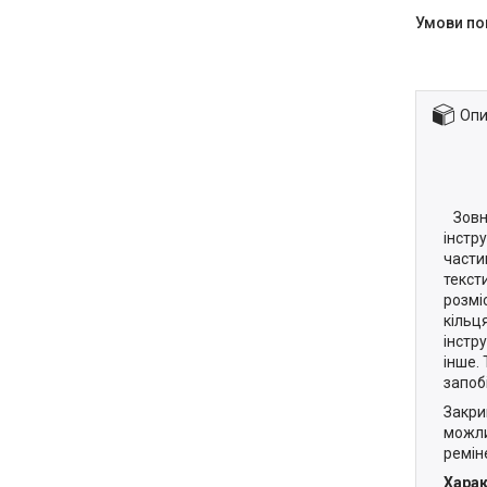
Опи
Зовні
інстр
части
текст
розміс
кільц
інстр
інше.
запоб
Закри
можли
ремін
Харак