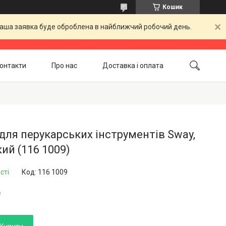
Кошик
 Ваша заявка буде оброблена в найближчий робочий день.
онтакти
Про нас
Доставка і оплата
Повернення і обмін
Акційні товари
для перукарських інструментів Sway,
ий (116 1009)
сті
Код:
116 1009
₴