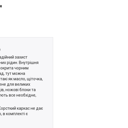
я
)
адійний захист
них рідин. Внутрішня
покрита чорним
ад, тут можна
такі як масло, щіточка,
ене для великих
ів, ножові блоки та
ують все необхідне,
Жорсткий каркас не дає
 в комплекті є