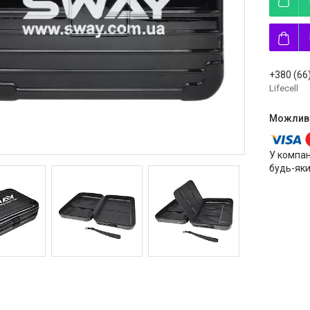
+380 (66
Lifecell
У компан
будь-яки