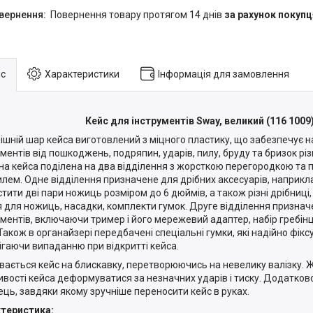
повернення товару протягом 14 днів
за рахунок покупц
с
Характеристики
Інформація для замовлення
Кейс для інструментів Sway, великий (116 1009
шній шар кейса виготовлений з міцного пластику, що забезпечує н
ументів від пошкоджень, подряпин, ударів, пилу, бруду та бризок різ
на кейса поділена на два відділення з жорсткою перегородкою та 
илем. Одне відділення призначене для дрібних аксесуарів, наприкл
тити дві пари ножиць розміром до 6 дюймів, а також різні дрібниці, 
я для ножиць, насадки, комплекти гумок. Друге відділення признач
ументів, включаючи тример і його мережевий адаптер, набір гребінц
 Також в органайзері передбачені спеціальні гумки, які надійно фікс
ігаючи випаданню при відкритті кейса.
вається кейс на блискавку, перетворюючись на невелику валізку. 
вості кейса деформуватися за незначних ударів і тиску. Додатково,
ець, завдяки якому зручніше переносити кейс в руках.
теристика: