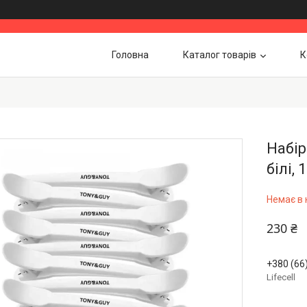
Головна
Каталог товарів
К
Набір
білі,
Немає в 
230 ₴
+380 (66
Lifecell