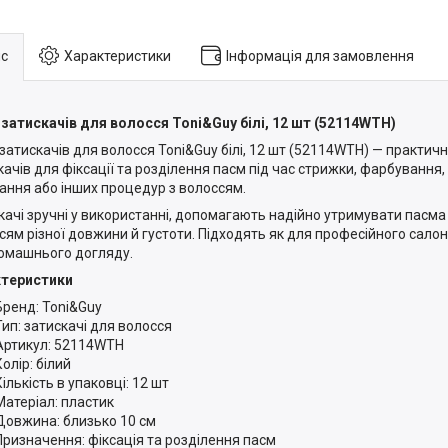
с
Характеристики
Інформація для замовлення
 затискачів для волосся Toni&Guy білі, 12 шт (52114WTH)
 затискачів для волосся Toni&Guy білі, 12 шт (52114WTH) — практич
качів для фіксації та розділення пасм під час стрижки, фарбування,
ання або інших процедур з волоссям.
качі зручні у використанні, допомагають надійно утримувати пасма
сям різної довжини й густоти. Підходять як для професійного салонн
омашнього догляду.
ктеристики
Бренд: Toni&Guy
Тип: затискачі для волосся
Артикул: 52114WTH
Колір: білий
Кількість в упаковці: 12 шт
Матеріал: пластик
Довжина: близько 10 см
Призначення: фіксація та розділення пасм