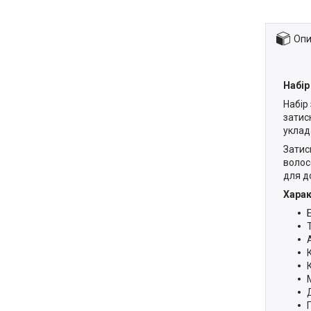
Опи
Набір
Набір
затис
уклад
Затис
волос
для д
Хара