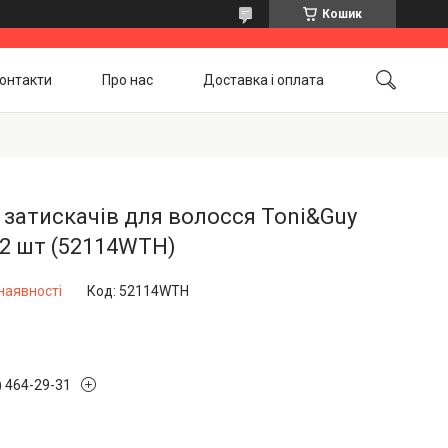
Кошик
онтакти
Про нас
Доставка і оплата
Повернення і обмін
Акційні товари
 затискачів для волосся Toni&Guy
 12 шт (52114WTH)
наявності
Код:
52114WTH
) 464-29-31