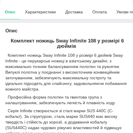
Опис
Характеристики
Доставка
Оплата
Умови п
Опис
Комплект ножиць Sway Infinite 108 у розмірі 6
дюймів
Комплект ножиць Sway Infinite 108 у розмірі 6 дюймів Sway
Infinite - це перукарські ножиці в азіатському дизайні, з
максимально точним балансуванням полотен та рукоятки.
Випуклі полотна у поєднанні з високоточним конвекційним
заточуванням, забезпечують максимальну гостроту та
ідеально підходять для слайсингу, задовольняючи побажання
кожного майстра.
Професійна форма полотен та гвинтова група з
налаштуванням, забезпечують легкість й плавність ходу.
Серія Infinite створюється зі сталі марки SUS 440C (С-
кобальт). За структурою, сталь марки SUS440 має високу
твердість і стійкість до корозії, а додавання кобальту
(SUS440С) надає чудових ріжучих властивостей й підвищує