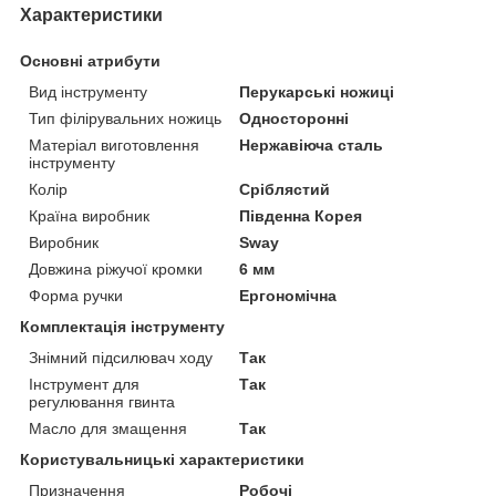
Характеристики
Основні атрибути
Вид інструменту
Перукарські ножиці
Тип філірувальних ножиць
Односторонні
Матеріал виготовлення
Нержавіюча сталь
інструменту
Колір
Сріблястий
Країна виробник
Південна Корея
Виробник
Sway
Довжина ріжучої кромки
6 мм
Форма ручки
Ергономічна
Комплектація інструменту
Знімний підсилювач ходу
Так
Інструмент для
Так
регулювання гвинта
Масло для змащення
Так
Користувальницькі характеристики
Призначення
Робочі