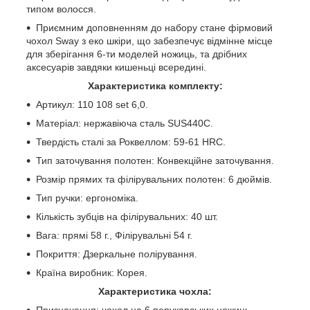
типом волосся.
Приємним доповненням до набору стане фірмовий
чохол Sway з еко шкіри, що забезпечує відмінне місце
для зберігання 6-ти моделей ножиць, та дрібних
аксесуарів завдяки кишеньці всередині.
Характеристика комплекту:
Артикул: 110 108 set 6,0.
Матеріал: нержавіюча сталь SUS440С.
Твердість сталі за Роквеллом: 59-61 HRC.
Тип заточування полотен: Конвекційне заточування.
Розмір прямих та філірувальних полотен: 6 дюймів.
Тип ручки: ергономіка.
Кількість зубців на філірувальних: 40 шт.
Вага: прямі 58 г., Філірувальні 54 г.
Покриття: Дзеркальне полірування.
Країна виробник: Корея.
Характеристика чохла:
Призначення: чохол на 6 перукарських ножиць.