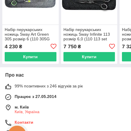
Набір перукарських
Набір перукарських
Набі
ножиць Sway Art Green
ножиць Sway Infinite 113
ножи
305 розмір 6 (110 305G
розмір 6,0 (110 113 set
розм
set 6,0")
6,0")
5,5")
4 230
7 750
7 3
₴
₴
Купити
Купити
Про нас
99% позитивних з 246 відгуків за рік
Працює з 27.05.2014
м. Київ
Київ, Україна
Контакти