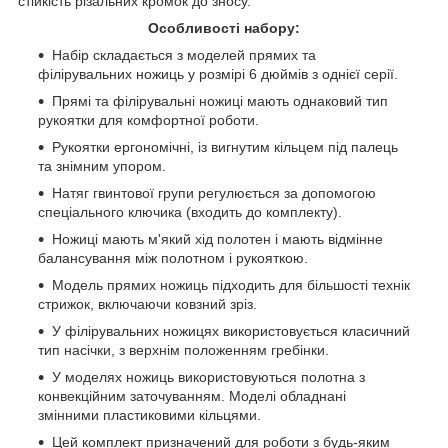
стійкість різальних кромок до зносу.
Особливості набору:
Набір складається з моделей прямих та
філірувальних ножиць у розмірі 6 дюймів з однієї серії.
Прямі та філірувальні ножиці мають однаковий тип
рукоятки для комфортної роботи.
Рукоятки ергономічні, із вигнутим кільцем під палець
та знімним упором.
Натяг гвинтової групи регулюється за допомогою
спеціального ключика (входить до комплекту).
Ножиці мають м'який хід полотен і мають відмінне
балансування між полотном і рукояткою.
Модель прямих ножиць підходить для більшості технік
стрижок, включаючи ковзний зріз.
У філірувальних ножицях використовується класичний
тип насічки, з верхнім положенням гребінки.
У моделях ножиць використовуються полотна з
конвекційним заточуванням. Моделі обладнані
змінними пластиковими кільцями.
Цей комплект призначений для роботи з будь-яким