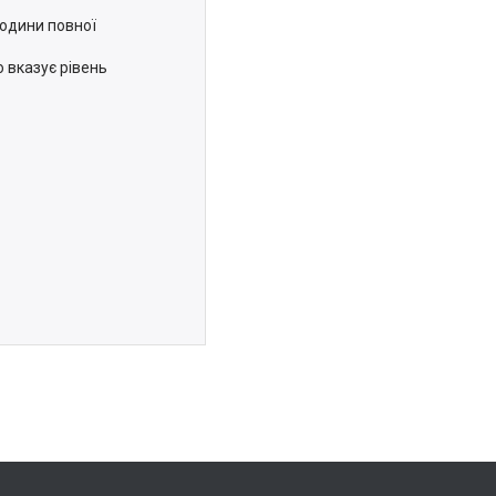
години повної
 вказує рівень