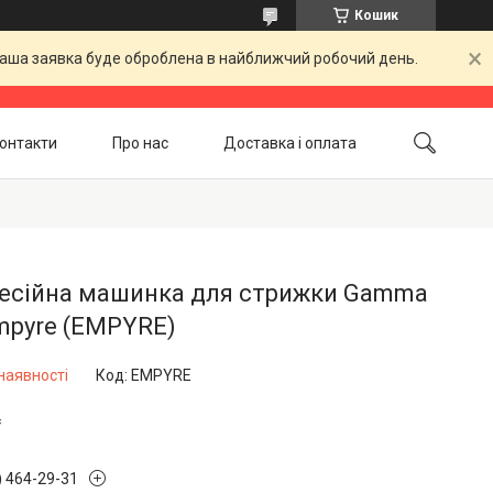
Кошик
 Ваша заявка буде оброблена в найближчий робочий день.
онтакти
Про нас
Доставка і оплата
Повернення і обмін
Акційні товари
есійна машинка для стрижки Gamma
mpyre (EMPYRE)
наявності
Код:
EMPYRE
₴
) 464-29-31