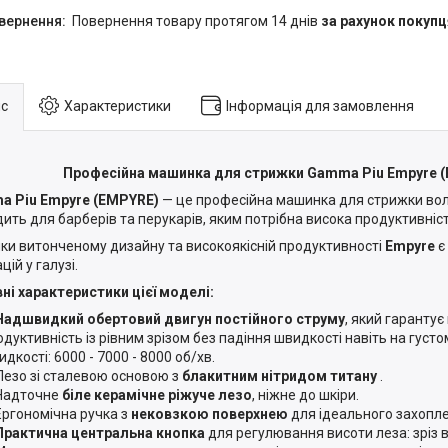
повернення товару протягом 14 днів
за рахунок покупц
с
Характеристики
Інформація для замовлення
Професійна машинка для стрижки Gamma Piu Empyre 
a Piu Empyre (EMPYRE)
— це професійна машинка для стрижки вол
дить для барберів та перукарів, яким потрібна висока продуктивність,
ки витонченому дизайну та високоякісній продуктивності
Empyre
є
цій у галузі.
ні характеристики цієї моделі:
Надшвидкий обертовий двигун постійного струму
, який гарантує
одуктивність із рівним зрізом без падіння швидкості навіть на густом
дкості: 6000 - 7000 - 8000 об/хв.
Лезо зі сталевою основою з
блакитним нітридом титану
.
Надточне
біле керамічне ріжуче лезо
, ніжне до шкіри.
Ергономічна ручка з
нековзкою поверхнею
для ідеального захопле
Практична центральна кнопка
для регулювання висоти леза: зріз ві