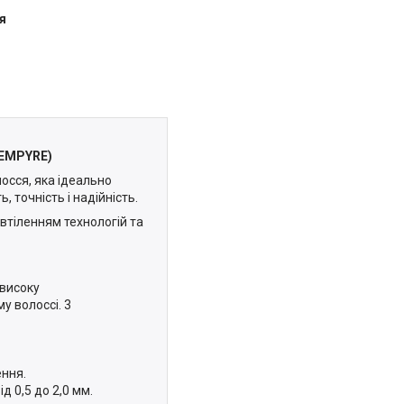
я
(EMPYRE)
осся, яка ідеально
 точність і надійність.
 втіленням технологій та
 високу
у волоссі. 3
ння.
д 0,5 до 2,0 мм.