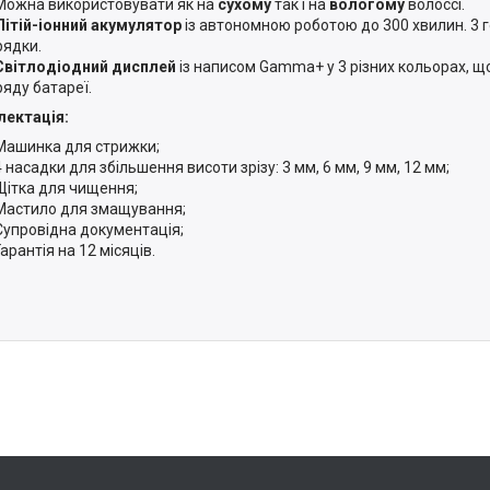
Можна використовувати як на
сухому
так і на
вологому
волоссі.
Літій-іонний акумулятор
із автономною роботою до 300 хвилин. 3 
рядки.
Світлодіодний дисплей
із написом Gamma+ у 3 різних кольорах, що
ряду батареї.
ектація:
Машинка для стрижки;
4 насадки для збільшення висоти зрізу: 3 мм, 6 мм, 9 мм, 12 мм;
Щітка для чищення;
Мастило для змащування;
Супровідна документація;
Гарантія на 12 місяців.