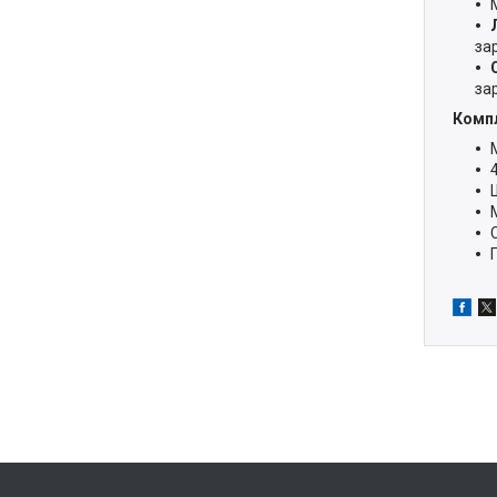
за
за
Компл