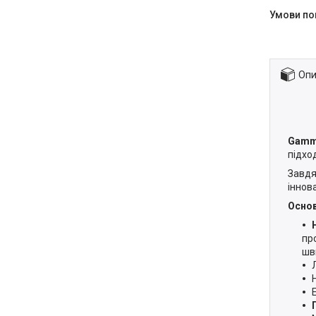
Опи
Gamm
підхо
Завдя
іннова
Основ
пр
шви