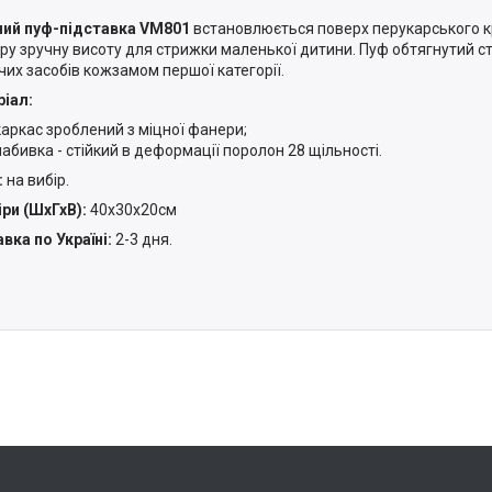
ий пуф-підставка VM801
встановлюється поверх перукарського к
ру зручну висоту для стрижки маленької дитини. Пуф обтягнутий ст
чих засобів кожзамом першої категорії.
іал:
каркас зроблений з міцної фанери;
набивка - стійкий в деформації поролон 28 щільності.
:
на вибір.
ри (ШхГхВ):
40x30x20см
вка по Україні:
2-3 дня.