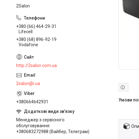
2Salon
+380 (66) 464-29-31
Lifecell
+380 (68) 896-92-19
Vodafone
http://2salon.com.ua
2salon@i.ua
+380664642931
Менеджер з сервісного
обслуговування
Опи
+380683272988 (Вайбер, Телеграм)