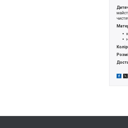
Дитяч
майст
чистя
Матер
Колір
Розмі
Доста