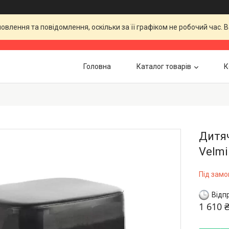
влення та повідомлення, оскільки за її графіком не робочий час.
Головна
Каталог товарів
К
Дитяч
Velmi
Під зам
Відп
1 610 