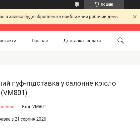
Кошик
 Ваша заявка буде оброблена в найближчий робочий день.
онтакти
Про нас
Доставка і оплата
Повернення і обмін
Акційні товари
ий пуф-підставка у салонне крісло
 (VM801)
овлення
Код:
VM801
равка з 21 серпня 2026
₴