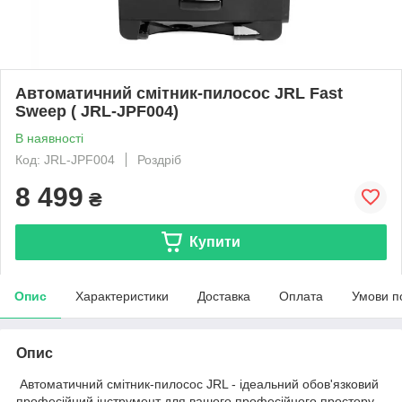
Автоматичний смітник-пилосос JRL Fast
Sweep ( JRL-JPF004)
В наявності
Код: JRL-JPF004
Роздріб
8 499
₴
Купити
Опис
Характеристики
Доставка
Оплата
Умови п
Опис
Автоматичний смітник-пилосос JRL - ідеальний обов'язковий
професійний інструмент для вашого професійного простору.