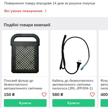
Повернення товару впродовж 14 днів за рахунок покупця
Всі умови повернення
Подібні товари компанії
Плоский фільтр до
Кабель до безконтактного
Філь
безконтактного
автоматичного смітника-
авто
автоматичного смітника-
пилососа (JRL-JPF004-1)
пило
пилососа (JRL-JPF004-4)
150
580
400
₴
₴
Купити
Купити