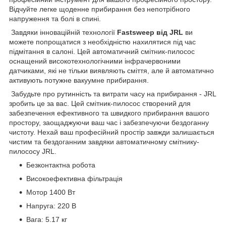
Відчуйте легке щоденне прибирання без непотрібного
напруження та болі в спині.
Завдяки інноваційній технології
Fastsweep від JRL
ви
можете попрощатися з необхідністю нахилятися під час
підмітання в салоні. Цей автоматичний смітник-пилосос
оснащений високотехнологічними інфрачервоними
датчиками, які не тільки виявляють сміття, але й автоматично
активують потужне вакуумне прибирання.
Забудьте про рутинність та витрати часу на прибирання - JRL
зробить це за вас. Цей смітник-пилосос створений для
забезпечення ефективного та швидкого прибирання вашого
простору, заощаджуючи ваш час і забезпечуючи бездоганну
чистоту. Нехай ваш професійний простір завжди залишається
чистим та бездоганним завдяки автоматичному смітнику-
пилососу JRL.
Безконтактна робота
Високоефективна фільтрація
Мотор 1400 Вт
Напруга: 220 В
Вага: 5.17 кг