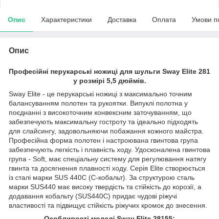
Опис
Характеристики
Доставка
Оплата
Умови п
Опис
Професійні перукарські ножиці для шульги Sway Elite 281
у розмірі 5,5 дюймів.
Sway Elite - це перукарські ножиці з максимально точним
балансуванням полотен та рукоятки. Випуклі полотна у
поєднанні з високоточним конвексним заточуванням, що
забезпечують максимальну гостроту та ідеально підходять
для слайсингу, задовольняючи побажання кожного майстра.
Професійна форма полотен і настроювана гвинтова група
забезпечують легкість і плавність ходу. Удосконалена гвинтова
група - Soft, має спеціальну систему для регулювання натягу
гвинта та досягнення плавності ходу. Серія Elite створюється
із сталі марки SUS 440C (С-кобальт). За структурою сталь
марки SUS440 має високу твердість та стійкість до корозії, а
додавання кобальту (SUS440С) придає чудові ріжучі
властивості та підвищує стійкість ріжучих кромок до знесення.
Особливості моделі Sway Elite 28155: