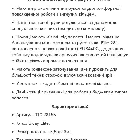
Мають ергономічний тип рукоятки для комфортної
повсякденної роботи з вигнутим кільцем.
Натяг гвинтової групи регулюється за допомогою
спеціального ключика (входить до комплекту).
Ножиці мають м'який хід полотен і мають відмінне
балансування між полотном та рукояткою. Elite 281
виготовлена з нержавіючої сталі SUS440C, додавання
кобальту надає чудових ріжучих властивостей і підвищує
стійкість ріжучих кромок до знесення.
Мають конвексне заточування, яке підходить для
більшості технік стрижок, включаючи ковзний зріз.
У комплект входять 2 змінні пластикові кільця.
Дані ножиці призначені для роботи з будь-яким типом
волосся.
Характеристика:
Артикул: 110 28155.
Клас: Sway Elite.
Розмір полотна: 5,5 дюймів.
Тип заточування полотен: Конвекс.