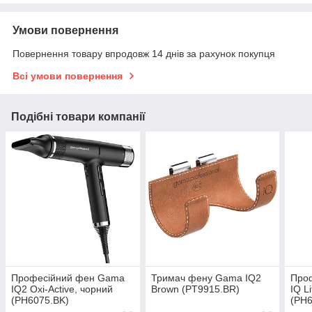
Умови повернення
Повернення товару впродовж 14 днів за рахунок покупця
Всі умови повернення
Подібні товари компанії
Професійний фен Gama
Тримач фену Gama IQ2
Про
IQ2 Oxi-Active, чорний
Brown (PT9915.BR)
IQ L
(PH6075.BK)
(PH6