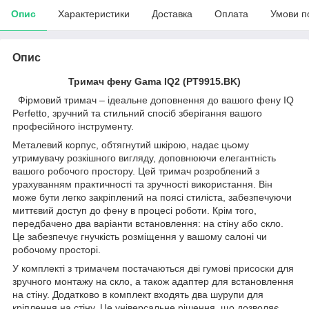
Опис
Характеристики
Доставка
Оплата
Умови п
Опис
Тримач фену Gama IQ2 (PT9915.BK)
Фірмовий тримач – ідеальне доповнення до вашого фену IQ
Perfetto, зручний та стильний спосіб зберігання вашого
професійного інструменту.
Металевий корпус, обтягнутий шкірою, надає цьому
утримувачу розкішного вигляду, доповнюючи елегантність
вашого робочого простору. Цей тримач розроблений з
урахуванням практичності та зручності використання. Він
може бути легко закріплений на поясі стиліста, забезпечуючи
миттєвий доступ до фену в процесі роботи. Крім того,
передбачено два варіанти встановлення: на стіну або скло.
Це забезпечує гнучкість розміщення у вашому салоні чи
робочому просторі.
У комплекті з тримачем постачаються дві гумові присоски для
зручного монтажу на скло, а також адаптер для встановлення
на стіну. Додатково в комплект входять два шурупи для
кріплення на стіну. Це універсальне рішення, що дозволяє