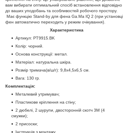
вам вибирати оптимальний спосіб встановлення відповідно
до ваших уподобань та особливостей робочого простору.
Має функцію Stand-by для фена Ga.Ma IQ 2 (при установці
фен автоматично переходить у режим очікування).
Характеристика
Артикул: PT9915.BK
Колір: чорний.
Основа конструкції: метал.
Матеріал: натуральна шкіра.
Розмір тримача(в/ш/г): 9,8х4,5х6,5 см.
Вага: 130 гр.
Комплектація:
Металевий утримувач;
Пластикове кріплення на стіну;
2 дюбелі, 2 шурупи, двосторонній скотч 3M (4
смужки);
2 присоски;
Інструкція з монтажу