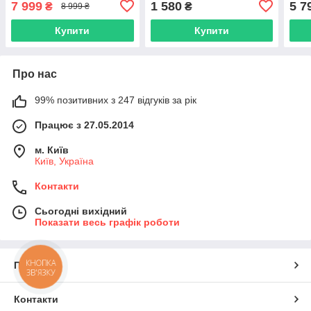
7 999
1 580
5 7
₴
₴
8 999 ₴
Купити
Купити
Про нас
99% позитивних з 247 відгуків за рік
Працює з 27.05.2014
м. Київ
Київ, Україна
Контакти
Сьогодні вихідний
Показати весь графік роботи
КНОПКА
Про нас
ЗВ'ЯЗКУ
Контакти