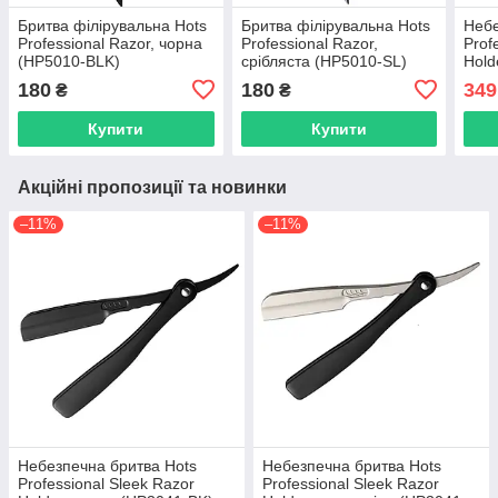
Бритва філірувальна Hots
Бритва філірувальна Hots
Небе
Professional Razor, чорна
Professional Razor,
Prof
(HP5010-BLK)
срібляста (HP5010-SL)
Hold
(HP
180
180
349
₴
₴
Купити
Купити
Акційні пропозиції та новинки
–11%
–11%
Небезпечна бритва Hots
Небезпечна бритва Hots
Professional Sleek Razor
Professional Sleek Razor