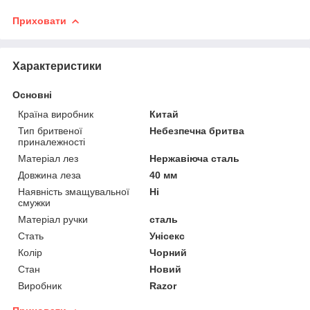
Приховати
Характеристики
Основні
Країна виробник
Китай
Тип бритвеної
Небезпечна бритва
приналежності
Матеріал лез
Нержавіюча сталь
Довжина леза
40 мм
Наявність змащувальної
Ні
смужки
Матеріал ручки
сталь
Стать
Унісекс
Колір
Чорний
Стан
Новий
Виробник
Razor