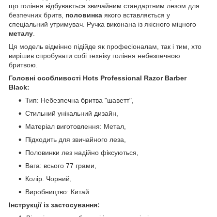
що гоління відбувається звичайним стандартним лезом для
безпечних бритв,
половинка
якого вставляється у
спеціальний утримувач. Ручка виконана із якісного міцного
металу
.
Ця модель відмінно підійде як професіоналам, так і тим, хто
вирішив спробувати собі техніку гоління небезпечною
бритвою.
Головні особливості Hots Professional Razor Barber
Black:
Тип: Небезпечна бритва "шаветт",
Стильний унікальний дизайн,
Матеріал виготовлення: Метал,
Підходить для звичайного леза,
Половинки лез надійно фіксуються,
Вага: всього 77 грами,
Колір: Чорний,
Виробництво: Китай.
Інструкції із застосування: