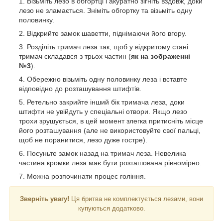
Візьміть лезо в обгортці і акуратно зігніть вздовж, доки
лезо не зламається. Зніміть обгортку та візьміть одну
половинку.
Відкрийте замок шаветти, піднімаючи його вгору.
Розділіть тримач леза так, щоб у відкритому стані
тримач складався з трьох частин (
як на зображенні
№3
).
Обережно візьміть одну половинку леза і вставте
відповідно до розташування штифтів.
Ретельно закрийте інший бік тримача леза, доки
штифти не увійдуть у спеціальні отвори. Якщо лезо
трохи зрушується, в цей момент злегка притисніть місце
його розташування (але не використовуйте свої пальці,
щоб не поранитися, лезо дуже гостре).
Посуньте замок назад на тримач леза. Невелика
частина кромки леза має бути розташована рівномірно.
Можна розпочинати процес гоління.
Зверніть увагу!
Ця бритва не комплектується лезами, вони
купуються додатково.