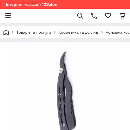
Інтернет-магазин "2Salon"
Товари та послуги
Косметика та догляд
Чоловіча ко