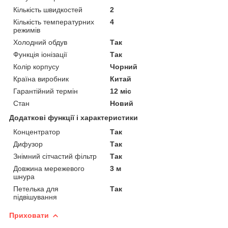
Кількість швидкостей
2
Кількість температурних
4
режимів
Холодний обдув
Так
Функція іонізації
Так
Колір корпусу
Чорний
Країна виробник
Китай
Гарантійний термін
12 міс
Стан
Новий
Додаткові функції і характеристики
Концентратор
Так
Дифузор
Так
Знімний сітчастий фільтр
Так
Довжина мережевого
3 м
шнура
Петелька для
Так
підвішування
Приховати