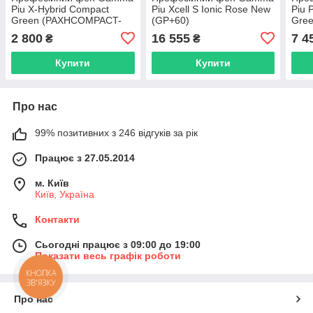
Piu X-Hybrid Compact
Piu Xcell S Ionic Rose New
Piu 
Green (PAXHCOMPACT-
(GP+60)
Gree
GR)
2 800
16 555
7 4
₴
₴
Купити
Купити
Про нас
99% позитивних з 246 відгуків за рік
Працює з 27.05.2014
м. Київ
Київ, Україна
Контакти
Сьогодні працює з 09:00 до 19:00
Показати весь графік роботи
КНОПКА
ЗВ'ЯЗКУ
Про нас