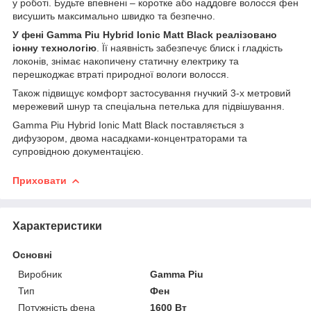
у роботі. Будьте впевнені – коротке або наддовге волосся фен
висушить максимально швидко та безпечно.
У фені Gamma Piu Hybrid Ionic Matt Black реалізовано
іонну технологію
. Її наявність забезпечує блиск і гладкість
локонів, знімає накопичену статичну електрику та
перешкоджає втраті природної вологи волосся.
Також підвищує комфорт застосування гнучкий 3-х метровий
мережевий шнур та спеціальна петелька для підвішування.
Gamma Piu Hybrid Ionic Matt Black поставляється з
дифузором, двома насадками-концентраторами та
супровідною документацією.
Приховати
Характеристики
Основні
Виробник
Gamma Piu
Тип
Фен
Потужність фена
1600 Вт