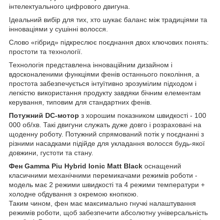
інтелектуального цифрового двигуна.
Ідеальний вибір для тих, хто шукає баланс між традиціями та
інноваціями у сушінні волосся.
Слово «гібрид» підкреслює поєднання двох ключових понять:
простоти та технології.
Технологія представлена інноваційним дизайном і
вдосконаленими функціями фенів останнього покоління, а
простота забезпечується інтуїтивно зрозумілим підходом і
легкістю використання продукту завдяки бічним елементам
керування, типовим для стандартних фенів.
Потужний DC-мотор
з хорошим показником швидкості - 100
000 об/хв. Такі двигуни служать дуже довго і розраховані на
щоденну роботу. Потужний спрямований потік у поєднанні з
різними насадками підійде для укладання волосся будь-якої
довжини, густоти та стану.
Фен Gamma Piu Hybrid Ionic Matt Black
оснащений
класичними механічними перемикачами режимів роботи -
модель має 2 режими швидкості та 4 режими температури +
холодне обдування з окремою кнопкою.
Таким чином, фен має максимально гнучкі налаштування
режимів роботи, щоб забезпечити абсолютну універсальність