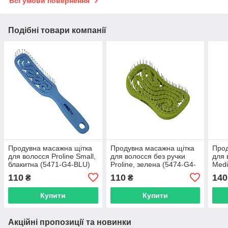
Всі умови повернення
Подібні товари компанії
Продувна масажна щітка
Продувна масажна щітка
Прод
для волосся Proline Small,
для волосся без ручки
для 
блакитна (5471-G4-BLU)
Proline, зелена (5474-G4-
Medi
GN)
GN)
110
110
140
₴
₴
Купити
Купити
Акційні пропозиції та новинки