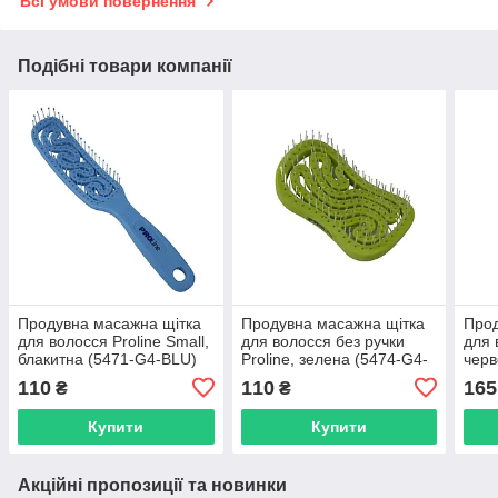
Всі умови повернення
Подібні товари компанії
Продувна масажна щітка
Продувна масажна щітка
Прод
для волосся Proline Small,
для волосся без ручки
для 
блакитна (5471-G4-BLU)
Proline, зелена (5474-G4-
черв
GN)
110
110
165
₴
₴
Купити
Купити
Акційні пропозиції та новинки