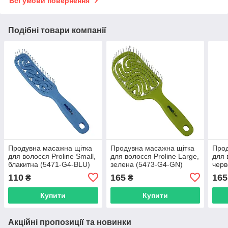
Всі умови повернення
Подібні товари компанії
Продувна масажна щітка
Продувна масажна щітка
Прод
для волосся Proline Small,
для волосся Proline Large,
для 
блакитна (5471-G4-BLU)
зелена (5473-G4-GN)
черв
110
165
165
₴
₴
Купити
Купити
Акційні пропозиції та новинки