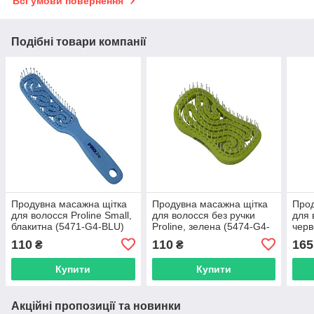
Всі умови повернення
Подібні товари компанії
Продувна масажна щітка
Продувна масажна щітка
Прод
для волосся Proline Small,
для волосся без ручки
для 
блакитна (5471-G4-BLU)
Proline, зелена (5474-G4-
черв
GN)
110
110
165
₴
₴
Купити
Купити
Акційні пропозиції та новинки