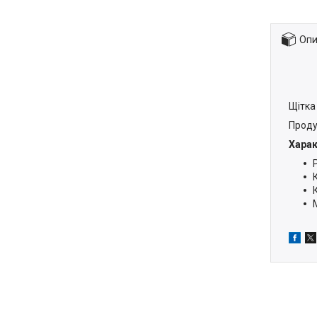
Опи
Щітка
Проду
Харак