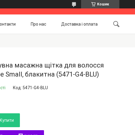
Кошик
онтакти
Про нас
Доставка і оплата
Повернення і обмін
Акційні товари
увна масажна щітка для волосся
ne Small, блакитна (5471-G4-BLU)
сті
Код:
5471-G4-BLU
Купити