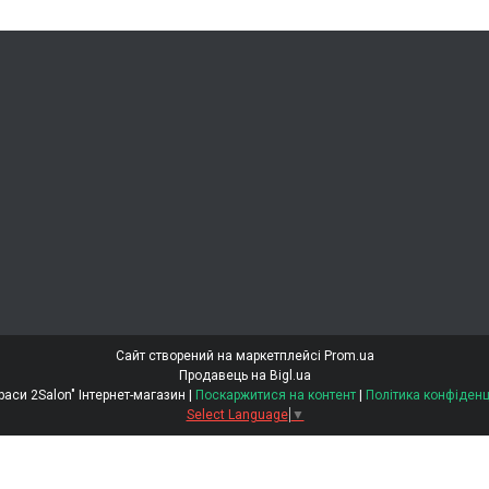
Сайт створений на маркетплейсі
Prom.ua
Продавець на Bigl.ua
"Світ Краси 2Salon" Інтернет-магазин |
Поскаржитися на контент
|
Політика конфіденц
Select Language
▼