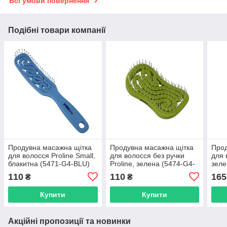
Всі умови повернення
Подібні товари компанії
Продувна масажна щітка
Продувна масажна щітка
Прод
для волосся Proline Small,
для волосся без ручки
для 
блакитна (5471-G4-BLU)
Proline, зелена (5474-G4-
зеле
GN)
110
110
165
₴
₴
Купити
Купити
Акційні пропозиції та новинки