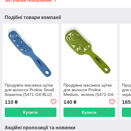
Всі умови повернення
Подібні товари компанії
Продувна масажна щітка
Продувна масажна щітка
Прод
для волосся Proline Small,
для волосся Proline
для 
блакитна (5471-G4-BLU)
Medium, зелена (5472-G4-
черв
GN)
110
140
165
₴
₴
Купити
Купити
Акційні пропозиції та новинки