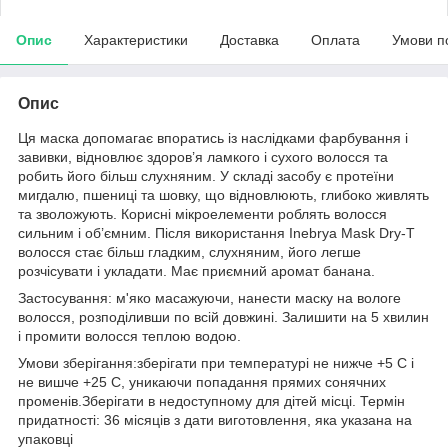
Опис
Характеристики
Доставка
Оплата
Умови п
Опис
Ця маска допомагає впоратись із наслідками фарбування і
завивки, відновлює здоров’я ламкого і сухого волосся та
робить його більш слухняним. У складі засобу є протеїни
мигдалю, пшениці та шовку, що відновлюють, глибоко живлять
та зволожують. Корисні мікроелементи роблять волосся
сильним і об’ємним. Після використання Inebrya Mask Dry-T
волосся стає більш гладким, слухняним, його легше
розчісувати і укладати. Має приємний аромат банана.
Застосування: м'яко масажуючи, нанести маску на вологе
волосся, розподіливши по всій довжині. Залишити на 5 хвилин
і промити волосся теплою водою.
Умови зберігання:зберігати при температурі не нижче +5 С і
не вишче +25 С, уникаючи попадання прямих сонячних
променів.Зберігати в недоступному для дітей місці. Термін
придатності: 36 місяців з дати виготовлення, яка указана на
упаковці