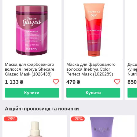
Маска для фарбованого
Маска для фарбованого
Дисц
волосся Inebrya Sheсare
волосся Inebrya Color
куче
Glazed Mask (1026438)
Perfect Mask (1026289)
Nutri
Mask
1 133
479
850
₴
₴
Купити
Купити
Акційні пропозиції та новинки
–28%
–20%