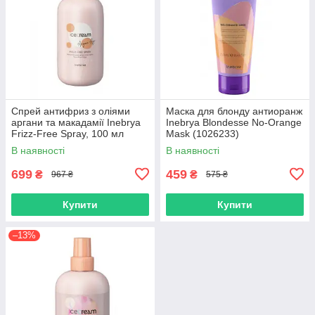
Спрей антифриз з оліями
Маска для блонду антиоранж
аргани та макадамії Inebrya
Inebrya Blondesse No-Orange
Frizz-Free Spray, 100 мл
Mask (1026233)
(1026335)
В наявності
В наявності
699
459
₴
₴
967 ₴
575 ₴
Купити
Купити
–13%