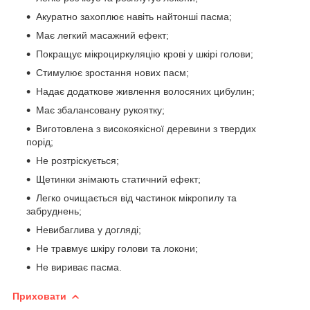
Акуратно захоплює навіть найтонші пасма;
Має легкий масажний ефект;
Покращує мікроциркуляцію крові у шкірі голови;
Стимулює зростання нових пасм;
Надає додаткове живлення волосяних цибулин;
Має збалансовану рукоятку;
Виготовлена з високоякісної деревини з твердих
порід;
Не розтріскується;
Щетинки знімають статичний ефект;
Легко очищається від частинок мікропилу та
забруднень;
Невибаглива у догляді;
Не травмує шкіру голови та локони;
Не вириває пасма.
Приховати