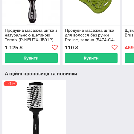
Продувна масажна щітка з
Продувна масажна щітка
Щітк
натуральною щетиною
для волосся без ручки
Brus
Termix (P-NEUTX-JB01P)
Proline, зелена (5474-G4-
GN)
1 125
110
469
₴
₴
Купити
Купити
Акційні пропозиції та новинки
–21%