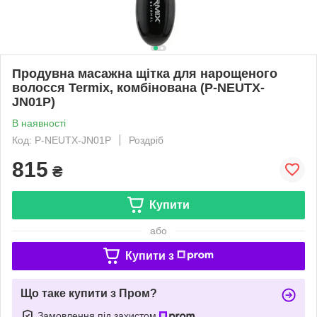
Продувна масажна щітка для нарощеного
волосся Termix, комбінована (P-NEUTX-
JN01P)
В наявності
Код: P-NEUTX-JN01P
Роздріб
815
₴
Купити
або
Купити з
Що таке купити з Пром?
Замовлення під захистом