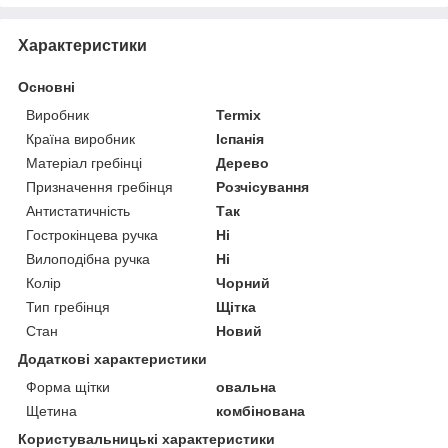
Характеристики
Основні
Виробник
Termix
Країна виробник
Іспанія
Матеріал гребінці
Дерево
Призначення гребінця
Розчісування
Антистатичність
Так
Гострокінцева ручка
Ні
Вилоподібна ручка
Ні
Колір
Чорний
Тип гребінця
Щітка
Стан
Новий
Додаткові характеристики
Форма щітки
овальна
Щетина
комбінована
Користувальницькі характеристики