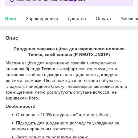
Опис
Характеристики
Доставка
Оплата
Умови п
Опис
Продувна масажна щітка для нарощеного волосся
Termix, комбінована (P-NEUTX-JN01P)
Масажна щітка для нарощених локонів з натуральною
щетиною бренду
Termix
з комфортною конструкцією та
щетиною з кабана підходить для щоденного догляду за
довгими пасмами. Після розчісування локони набувають
гладкості, природного блиску і неймовірної шовковистості, а
тонкі щетинки легко розплутують сплутане волосся, не
вириваючи його.
Особливості:
Створена зі 100% натуральної щетини кабана;
Підходить для щоденного догляду та укладання за
довгим нарощеним волоссям;
Легко розчісує та розплутує локони;