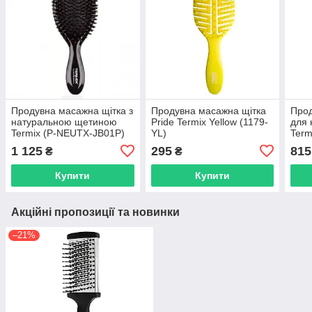
Продувна масажна щітка з
Продувна масажна щітка
Прод
натуральною щетиною
Pride Termix Yellow (1179-
для 
Termix (P-NEUTX-JB01P)
YL)
Term
NEU
1 125
295
815
₴
₴
Купити
Купити
Акційні пропозиції та новинки
–21%