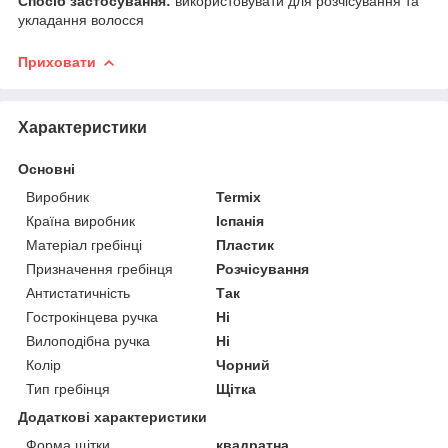
Спосіб застосування:
використовувати для розчісування та
укладання волосся
Приховати
Характеристики
Основні
Виробник
Termix
Країна виробник
Іспанія
Матеріал гребінці
Пластик
Призначення гребінця
Розчісування
Антистатичність
Так
Гострокінцева ручка
Ні
Вилоподібна ручка
Ні
Колір
Чорний
Тип гребінця
Щітка
Додаткові характеристики
Форма щітки
квадратна