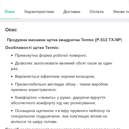
Опис
Характеристики
Доставка
Оплата
Умови п
Опис
Продувна масажна щітка квадратна Termix (P-513 TX-NP
)
Особливості щітки Termix:
Прямокутна форма робочої поверхні;
Дозволяє захоплювати великий обсяг пасм за один
раз;
Вирізняється ефектним чорним кольором;
Презентабельно виглядає збоку - таким виробом
приємно користуватися;
Комфортно «лежить» у руках, даруючи відчуття
абсолютного комфорту під час розчісування;
Оснащена щетиною з в міру пружного нейлону та
спеціальною подушечкою, яка пом'якшує вплив на
волосся та шкіру голови.