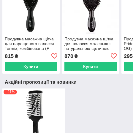
Продувна масажна щітка
Продувна масажна щітка
Прод
для нарощеного волосся
для волосся маленька з
Prid
Termix, комбінована (P-
натуральною щетиною
OG)
NEUTX-JN01P)
Termix (P-NEUTX-JB02P)
815
870
295
₴
₴
Купити
Купити
Акційні пропозиції та новинки
–21%