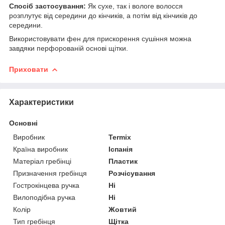
Спосіб застосування:
Як сухе, так і вологе волосся
розплутує від середини до кінчиків, а потім від кінчиків до
середини.
Використовувати фен для прискорення сушіння можна
завдяки перфорованій основі щітки.
Приховати
Характеристики
Основні
Виробник
Termix
Країна виробник
Іспанія
Матеріал гребінці
Пластик
Призначення гребінця
Розчісування
Гострокінцева ручка
Ні
Вилоподібна ручка
Ні
Колір
Жовтий
Тип гребінця
Щітка