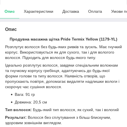
Опис
Характеристики
Доставка
Оплата
Умови п
Опис
Продувна масажна щітка Pride Termix Yellow (1179-YL)
Розплутує волосся без будь-яких ривків та зусиль. Має гнучкий
корпус. Використовується як для сухого, так і для вологого
волосся. Підходить для волосся будь-якого типу.
Ідеально розплутує волосся, завдяки спеціальним волокнам
та гнучкому корпусу гребінця, адаптуючись до будь-якої
форми голови та типу волосся. Наявність отворів, що
пропускають повітря, допомагає видаляти надлишки вологи і
скорочує час сушіння волосся.
Вага: 91 гр
Довжина: 20,5 см
Тип волосся:
Будь-який тип волосся, як сухий, так і вологий
Результат:
Волосся без сплутування з більш блискучим,
здоровим зовнішнім виглядом.