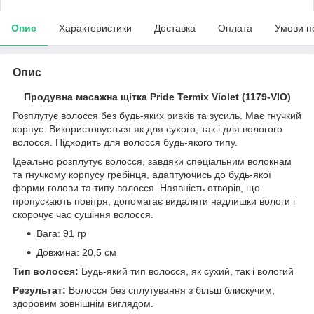
Опис
Характеристики
Доставка
Оплата
Умови п
Опис
Продувна масажна щітка Pride Termix Violet (1179-VIO)
Розплутує волосся без будь-яких ривків та зусиль. Має гнучкий
корпус. Використовується як для сухого, так і для вологого
волосся. Підходить для волосся будь-якого типу.
Ідеально розплутує волосся, завдяки спеціальним волокнам
та гнучкому корпусу гребінця, адаптуючись до будь-якої
форми голови та типу волосся. Наявність отворів, що
пропускають повітря, допомагає видаляти надлишки вологи і
скорочує час сушіння волосся.
Вага: 91 гр
Довжина: 20,5 см
Тип волосся:
Будь-який тип волосся, як сухий, так і вологий
Результат:
Волосся без сплутування з більш блискучим,
здоровим зовнішнім виглядом.