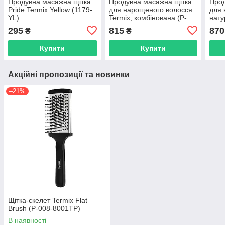
Продувна масажна щітка
Продувна масажна щітка
Прод
Pride Termix Yellow (1179-
для нарощеного волосся
для 
YL)
Termix, комбінована (P-
нат
NEUTX-JN01P)
Term
295
815
870
₴
₴
Купити
Купити
Акційні пропозиції та новинки
–21%
Щітка-скелет Termix Flat
Brush (P-008-8001TP)
В наявності