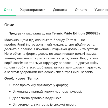
Опис
Характеристики
Доставка
Оплата
Умови п
Опис
Продувна масажна щітка Termix Pride Edition (000823)
Масажна щітка від іспанського бренду Termix — це
професійний інструмент, який максимально дбайливо та
делікатно працює з локонами будь-якої довжини та густоти.
Його об’ємна форма дозволяє захоплювати великі пасма,
зменшуючи кількість рухів та час на укладання. Квадратний
виріб зовсім не травмує структуру волосся, не дратує шкіру
голови і робить все, щоб ваша зачіска залишалася чарівною,
а завитки здоровими без особливих витрат сил і засобів!
Особливості Termix:
Має практичну прямокутну форму;
Виконана у привабливому чорному кольорі;
Доповнена гумовою подушкою;
Виготовлена з матеріалів високої якості;