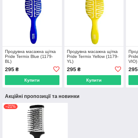
Продувна масажна щітка
Продувна масажна щітка
Прод
Pride Termix Вlue (1179-
Pride Termix Yellow (1179-
Prid
BL)
YL)
VIO)
295
295
295
₴
₴
Купити
Купити
Акційні пропозиції та новинки
–21%