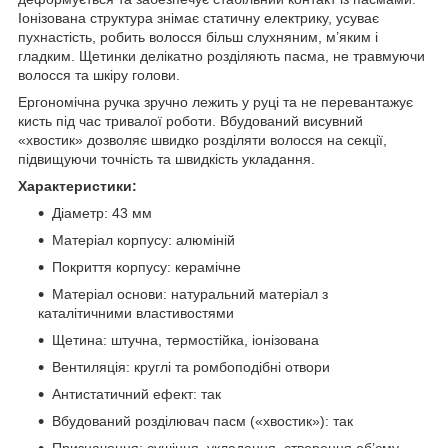
Іонізована структура знімає статичну електрику, усуває
пухнастість, робить волосся більш слухняним, м’яким і
гладким. Щетинки делікатно розділяють пасма, не травмуючи
волосся та шкіру голови.
Ергономічна ручка зручно лежить у руці та не перевантажує
кисть під час тривалої роботи. Вбудований висувний
«хвостик» дозволяє швидко розділяти волосся на секції,
підвищуючи точність та швидкість укладання.
Характеристики:
Діаметр: 43 мм
Матеріал корпусу: алюміній
Покриття корпусу: керамічне
Матеріал основи: натуральний матеріал з
каталітичними властивостями
Щетина: штучна, термостійка, іонізована
Вентиляція: круглі та ромбоподібні отвори
Антистатичний ефект: так
Вбудований розділювач пасм («хвостик»): так
Призначення: сушіння, укладання, створення об’єму