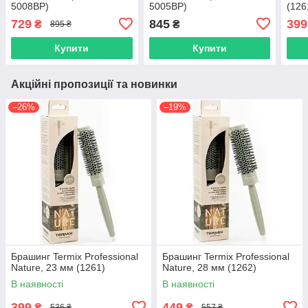
5008BP)
5005BP)
(126
729
845
399
₴
₴
895 ₴
Купити
Купити
Акційні пропозиції та новинки
–26%
–19%
Брашинг Termix Professional
Брашинг Termix Professional
Nature, 23 мм (1261)
Nature, 28 мм (1262)
В наявності
В наявності
399
449
₴
₴
536 ₴
557 ₴