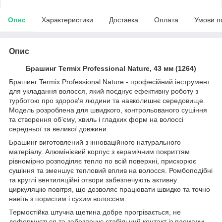
Опис
Характеристики
Доставка
Оплата
Умови п
Опис
Брашинг Termix Professional Nature, 43 мм (1264)
Брашинг Termix Professional Nature - професійний інструмент
для укладання волосся, який поєднує ефективну роботу з
турботою про здоров’я людини та навколишнє середовище.
Модель розроблена для швидкого, контрольованого сушіння
та створення об’єму, хвиль і гладких форм на волоссі
середньої та великої довжини.
Брашинг виготовлений з інноваційного натурального
матеріалу. Алюмінієвий корпус з керамічним покриттям
рівномірно розподіляє тепло по всій поверхні, прискорює
сушіння та зменшує тепловий вплив на волосся. Ромбоподібні
та круглі вентиляційні отвори забезпечують активну
циркуляцію повітря, що дозволяє працювати швидко та точно
навіть з пористим і сухим волоссям.
Термостійка штучна щетина добре прогрівається, не
деформується та забезпечує стабільний контакт із пасмами.