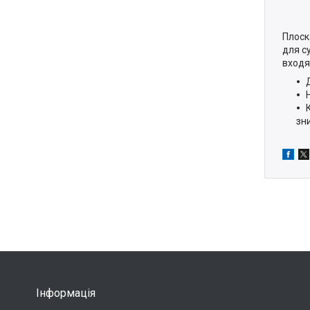
Плоск
для с
входя
зн
Інформація