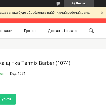
Кошик
 Ваша заявка буде оброблена в найближчий робочий день.
онтакти
Про нас
Доставка і оплата
Повернення і обмін
Акційні товари
а щітка Termix Barber (1074)
сті
Код:
1074
Купити