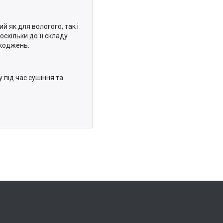
 як для вологого, так і
скільки до її складу
шкоджень.
 під час сушіння та