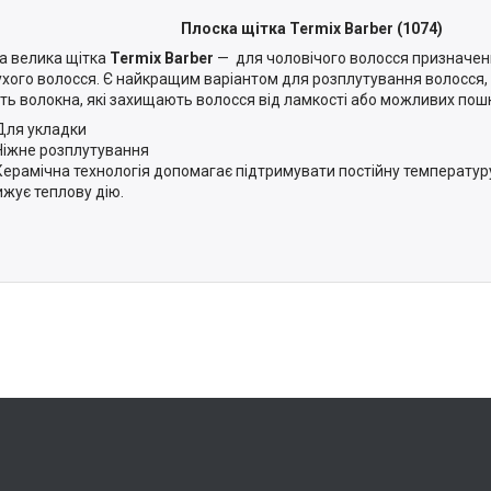
Плоска щітка Termix Barber (1074)
а велика щітка
Termix Barber
— для чоловічого волосся призначений
ухого волосся. Є найкращим варіантом для розплутування волосся, о
ть волокна, які захищають волосся від ламкості або можливих по
Для укладки
Ніжне розплутування
Керамічна технологія допомагає підтримувати постійну температуру
ижує теплову дію.