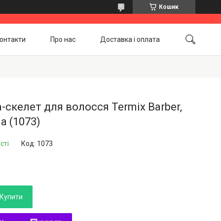
Кошик
онтакти
Про нас
Доставка і оплата
Повернення і обмін
Акційні товари
-скелет для волосся Termix Barber,
а (1073)
сті
Код:
1073
Купити