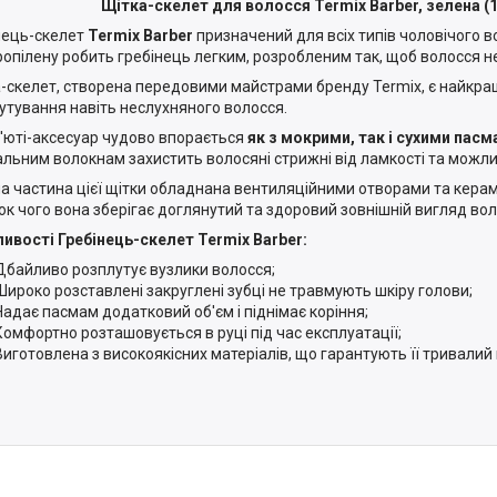
Щітка-скелет для волосся Termix Barber, зелена (
нець-скелет
Termix Barber
призначений для всіх типів чоловічого в
ропілену робить гребінець легким, розробленим так, щоб волосся н
-скелет, створена передовими майстрами бренду Termix, є найкр
утування навіть неслухняного волосся.
'юті-аксесуар чудово впорається
як з мокрими, так і сухими пас
альним волокнам захистить волосяні стрижні від ламкості та мож
а частина цієї щітки обладнана вентиляційними отворами та керам
ок чого вона зберігає доглянутий та здоровий зовнішній вигляд во
ивості Гребінець-скелет Termix Barber:
Дбайливо розплутує вузлики волосся;
Широко розставлені закруглені зубці не травмують шкіру голови;
Надає пасмам додатковий об'єм і піднімає коріння;
Комфортно розташовується в руці під час експлуатації;
Виготовлена з високоякісних матеріалів, що гарантують її тривалий