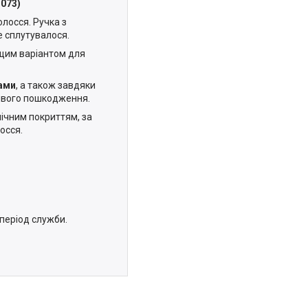
1073)
олосся. Ручка з
е сплутувалося.
ащим варіантом для
мами
, а також завдяки
ливого пошкодження.
ічним покриттям, за
лосся.
 період служби.