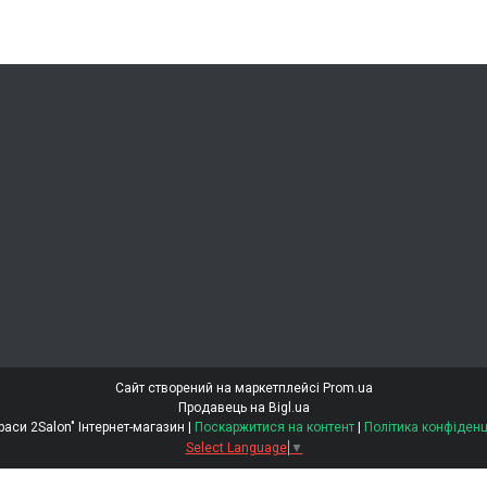
Сайт створений на маркетплейсі
Prom.ua
Продавець на Bigl.ua
"Світ Краси 2Salon" Інтернет-магазин |
Поскаржитися на контент
|
Політика конфіденц
Select Language
▼