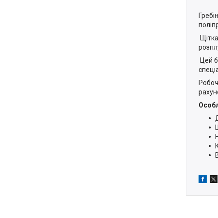
Гребі
поліп
Щітка
розпл
Цей б
спеці
Робоч
рахун
Особл