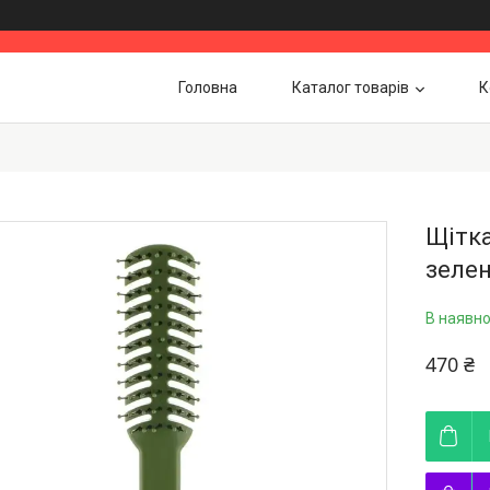
Головна
Каталог товарів
К
Щітка
зелен
В наявно
470 ₴