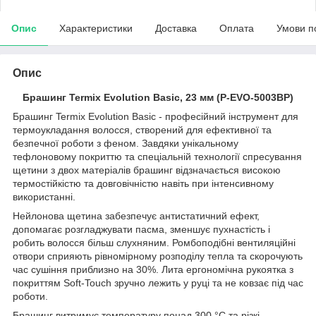
Опис
Характеристики
Доставка
Оплата
Умови п
Опис
Брашинг Termix Evolution Basic, 23 мм (P-EVO-5003BP)
Брашинг Termix Evolution Basic - професійний інструмент для
термоукладання волосся, створений для ефективної та
безпечної роботи з феном. Завдяки унікальному
тефлоновому покриттю та спеціальній технології спресування
щетини з двох матеріалів брашинг відзначається високою
термостійкістю та довговічністю навіть при інтенсивному
використанні.
Нейлонова щетина забезпечує антистатичний ефект,
допомагає розгладжувати пасма, зменшує пухнастість і
робить волосся більш слухняним. Ромбоподібні вентиляційні
отвори сприяють рівномірному розподілу тепла та скорочують
час сушіння приблизно на 30%. Лита ергономічна рукоятка з
покриттям Soft-Touch зручно лежить у руці та не ковзає під час
роботи.
Брашинг витримує температуру понад 300 °C та різкі