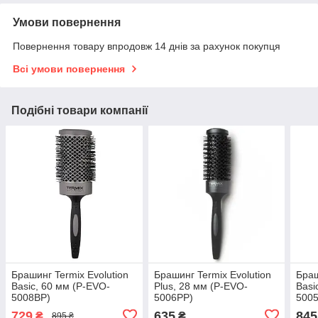
Умови повернення
Повернення товару впродовж 14 днів за рахунок покупця
Всі умови повернення
Подібні товари компанії
Брашинг Termix Evolution
Брашинг Termix Evolution
Браш
Basic, 60 мм (P-EVO-
Plus, 28 мм (P-EVO-
Basi
5008BP)
5006PP)
500
729
635
845
₴
₴
895 ₴