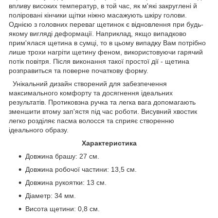
впливу високих температур, в той час, як м'які закруглені й
поліровані кінчики щітки ніжно масажують шкіру голови.
Однією з головних переваг щетинок є відновлення при будь-
якому вигляді деформації. Наприклад, якщо випадково
прим'ялася щетина в сумці, то в цьому випадку Вам потрібно
лише трохи нагріти щетину феном, використовуючи гарячий
потік повітря. Після виконання такої простої дії - щетина
розправиться та поверне початкову форму.
Унікальний дизайн створений для забезпечення
максимального комфорту та досягнення ідеальних
результатів. Протиковзна ручка та легка вага допомагають
зменшити втому зап'ястя під час роботи. Висувний хвостик
легко розділяє пасма волосся та сприяє створенню
ідеального образу.
Характеристика
Довжина брашу: 27 см.
Довжина робочої частини: 13,5 см.
Довжина рукоятки: 13 см.
Діаметр: 34 мм.
Висота щетини: 0,8 см.