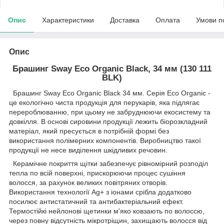
Опис
Характеристики
Доставка
Оплата
Умови п
Опис
Брашинг Sway Eco Organic Black, 34 мм (130 111
BLK)
Брашинг Sway Eco Organic Black 34 мм. Серія Eco Organic -
це екологічно чиста продукція для перукарів, яка підлягає
перероблюванню, при цьому не забруднюючи екосистему та
довкілля. В основі сировини продукції лежить біорозкладний
матеріал, який пресується в потрібній формі без
використання полімерних компонентів. Виробництво такої
продукції не несе виділення шкідливих речовин.
Керамічне покриття щітки забезпечує рівномірний розподіл
тепла по всій поверхні, прискорюючи процес сушіння
волосся, за рахунок великих повітряних отворів.
Використання технології Ag+ з іонами срібла додатково
посилює антистатичний та антибактеріальний ефект.
Термостійкі нейлонові щетинки м'яко ковзають по волоссю,
через повну відсутність мікротріщин, захищають волосся від