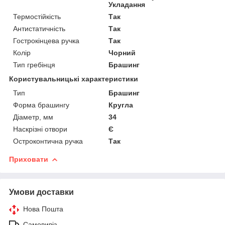
Укладання
Термостійкість
Так
Антистатичність
Так
Гострокінцева ручка
Так
Колір
Чорний
Тип гребінця
Брашинг
Користувальницькі характеристики
Тип
Брашинг
Форма брашингу
Кругла
Діаметр, мм
34
Наскрізні отвори
Є
Остроконтична ручка
Так
Приховати
Умови доставки
Нова Пошта
Самовивіз