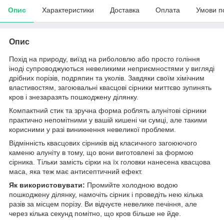
Опис
Характеристики
Доставка
Оплата
Умови п
Опис
Похід на природу, виїзд на риболовлю або просто гоління
іноді супроводжуються невеликими неприємностями у вигляді
дрібних порізів, подряпин та уколів. Завдяки своїм хімічним
властивостям, загоювальні квасцові сірники миттєво зупинять
кров і знезаразять пошкоджену ділянку.
Компактний стик та зручна форма роблять алунітові сірники
практично непомітними у вашій кишені чи сумці, але такими
корисними у разі виникнення невеликої проблеми.
Відмінність квасцових сірників від класичного загоюючого
каменю алуніту в тому, що вони виготовлені за формою
сірника. Тільки замість сірки на їх головки нанесена квасцова
маса, яка теж має антисептичний ефект.
Як використовувати:
Промийте холодною водою
пошкоджену ділянку, намочіть сірник і проведіть нею кілька
разів за місцем порізу. Ви відчуєте невелике печіння, але
через кілька секунд помітно, що кров більше не йде.