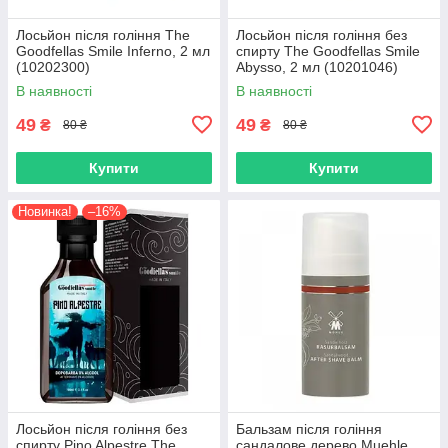
Лосьйон після гоління The
Лосьйон після гоління без
Goodfellas Smile Inferno, 2 мл
спирту The Goodfellas Smile
(10202300)
Abysso, 2 мл (10201046)
В наявності
В наявності
49
49
₴
₴
80 ₴
80 ₴
Купити
Купити
Новинка!
–16%
Лосьйон після гоління без
Бальзам після гоління
спирту Pino Alpestre The
сандалове дерево Muehle,