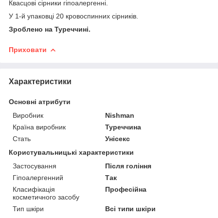
Квасцові сірники гіпоалергенні.
У 1-й упаковці 20 кровоспинних сірників.
Зроблено на Туреччині.
Приховати
Характеристики
Основні атрибути
Виробник
Nishman
Країна виробник
Туреччина
Стать
Унісекс
Користувальницькі характеристики
Застосування
Після гоління
Гіпоалергенний
Так
Класифікація
Професійна
косметичного засобу
Тип шкіри
Всі типи шкіри