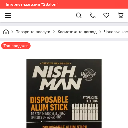
Інтернет-магазин "2Salon"
Товари та послуги
Косметика та догляд
Чоловіча ко
Топ продажів