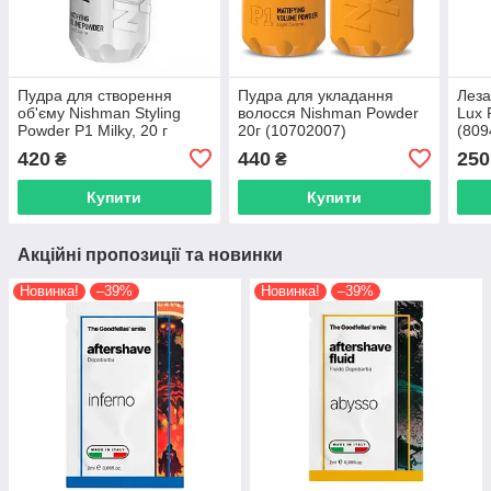
Пудра для створення
Пудра для укладання
Леза
об'єму Nishman Styling
волосся Nishman Powder
Lux 
Powder P1 Milky, 20 г
20г (10702007)
(809
(10702024)
420
440
250
₴
₴
Купити
Купити
Акційні пропозиції та новинки
Новинка!
–39%
Новинка!
–39%