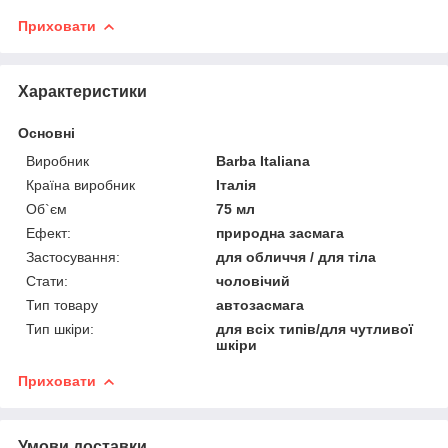
Приховати
Характеристики
Основні
Виробник
Barba Italiana
Країна виробник
Італія
Об`єм
75 мл
Ефект:
природна засмага
Застосування:
для обличчя / для тіла
Стати:
чоловічий
Тип товару
автозасмага
Тип шкіри:
для всіх типів/для чутливої
шкіри
Приховати
Умови доставки