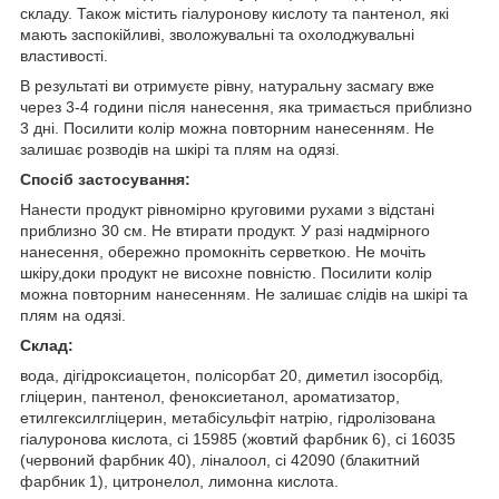
складу. Також містить гіалуронову кислоту та пантенол, які
мають заспокійливі, зволожувальні та охолоджувальні
властивості.
В результаті ви отримуєте рівну, натуральну засмагу вже
через 3-4 години після нанесення, яка тримається приблизно
3 дні. Посилити колір можна повторним нанесенням. Не
залишає розводів на шкірі та плям на одязі.
Спосіб застосування:
Нанести продукт рівномірно круговими рухами з відстані
приблизно 30 см. Не втирати продукт. У разі надмірного
нанесення, обережно промокніть серветкою. Не мочіть
шкіру,доки продукт не висохне повністю. Посилити колір
можна повторним нанесенням. Не залишає слідів на шкірі та
плям на одязі.
Склад:
вода, дігідроксиацетон, полісорбат 20, диметил ізосорбід,
гліцерин, пантенол, феноксиетанол, ароматизатор,
етилгексилгліцерин, метабісульфіт натрію, гідролізована
гіалуронова кислота, ci 15985 (жовтий фарбник 6), ci 16035
(червоний фарбник 40), ліналоол, ci 42090 (блакитний
фарбник 1), цитронелол, лимонна кислота.