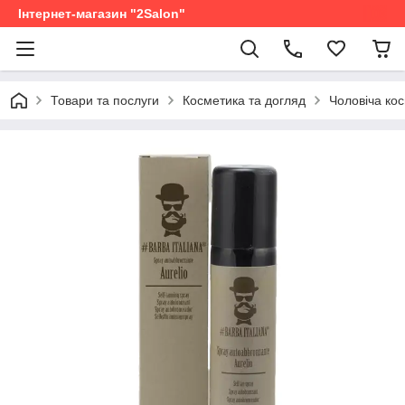
Інтернет-магазин "2Salon"
Товари та послуги
Косметика та догляд
Чоловіча ко